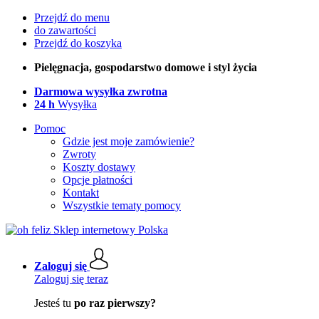
Przejdź do menu
do zawartości
Przejdź do koszyka
Pielęgnacja, gospodarstwo domowe i styl życia
Darmowa wysyłka zwrotna
24 h
Wysyłka
Pomoc
Gdzie jest moje zamówienie?
Zwroty
Koszty dostawy
Opcje płatności
Kontakt
Wszystkie tematy pomocy
Zaloguj się
Zaloguj się teraz
Jesteś tu
po raz pierwszy?