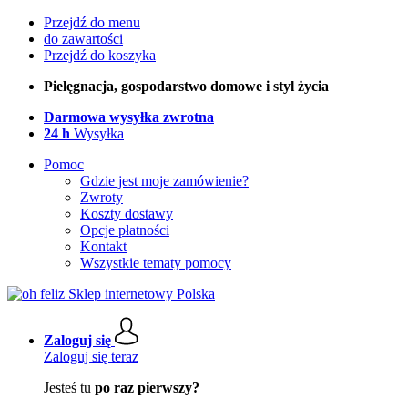
Przejdź do menu
do zawartości
Przejdź do koszyka
Pielęgnacja, gospodarstwo domowe i styl życia
Darmowa wysyłka zwrotna
24 h
Wysyłka
Pomoc
Gdzie jest moje zamówienie?
Zwroty
Koszty dostawy
Opcje płatności
Kontakt
Wszystkie tematy pomocy
Zaloguj się
Zaloguj się teraz
Jesteś tu
po raz pierwszy?