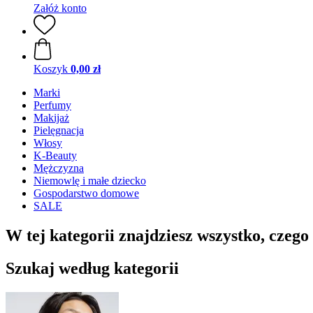
Załóż konto
Koszyk
0,00 zł
Marki
Perfumy
Makijaż
Pielęgnacja
Włosy
K-Beauty
Mężczyzna
Niemowlę i małe dziecko
Gospodarstwo domowe
SALE
W tej kategorii znajdziesz wszystko, czego 
Szukaj według kategorii