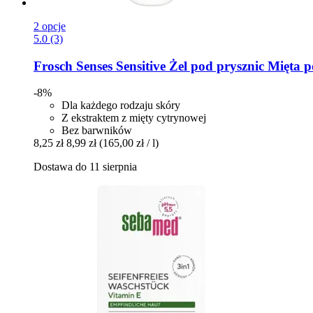
2 opcje
5.0 (3)
Frosch
Senses Sensitive Żel pod prysznic Mięta
-8%
Dla każdego rodzaju skóry
Z ekstraktem z mięty cytrynowej
Bez barwników
8,25 zł
8,99 zł
(165,00 zł / l)
Dostawa do 11 sierpnia