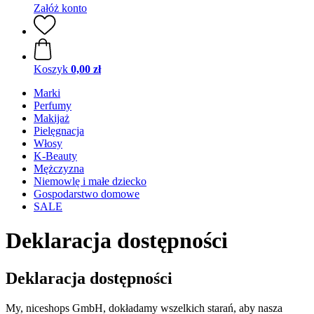
Załóż konto
Koszyk
0,00 zł
Marki
Perfumy
Makijaż
Pielęgnacja
Włosy
K-Beauty
Mężczyzna
Niemowlę i małe dziecko
Gospodarstwo domowe
SALE
Deklaracja dostępności
Deklaracja dostępności
My, niceshops GmbH, dokładamy wszelkich starań, aby nasza