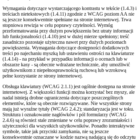
Wymagania dotyczące wystarczającego kontrastu w tekście (1.4.3) i
treściach nietekstowych (1.4.11) zgodnie z WCAG poziom AA nie
są jeszcze konsekwentnie spełniane na stronie internetowej. Trwa
stopniowa rewizja w celu poprawy czytelności. Wymóg
przeformatowania przy dużym powiększeniu bez utraty informacji
lub funkcjonalności (1.4.10) jest w dużej mierze spełniony; treść
zasadniczo pozostaje użyteczna nawet przy dużych poziomach
powiększenia. Wymagania dotyczące dostępności dodatkowych
treści po najechaniu myszką lub ustawieniu ostrości na klawiaturze
(1.4.14) - na przykład w przypadku informacji o ocenach lub w
obszarze kasy - są obecnie wdrażane technicznie, aby umożliwić
użytkownikom z niepełnosprawnością ruchową lub wzrokową
pełne korzystanie ze strony internetowej.
Obsługa klawiatury (WCAG 2.1.1) jest ogólnie dostępna na stronie
internetowej. Z większości funkcji można korzystać bez myszy, ale
nadal istnieją drobne ograniczenia dotyczące poszczególnych
elementów, które są obecnie rozwiązywane. Nie wszystkie strony
mają już wyraźne tytuły (WCAG 2.4.2); standaryzacja jest w toku.
Struktura i oznakowanie nagłówków i pól formularzy (WCAG
2.4.6) są również stale zmieniane w celu poprawy zrozumiałości i
użyteczności dla wszystkich użytkowników. Ponadto interaktywne
symbole, takie jak przyciski zamykania, nie są jeszcze
konsekwentnie oznaczane w kodzie nazwą nadającą się do odczytu