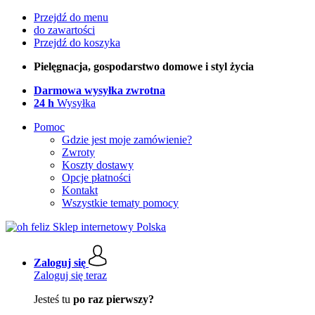
Przejdź do menu
do zawartości
Przejdź do koszyka
Pielęgnacja, gospodarstwo domowe i styl życia
Darmowa wysyłka zwrotna
24 h
Wysyłka
Pomoc
Gdzie jest moje zamówienie?
Zwroty
Koszty dostawy
Opcje płatności
Kontakt
Wszystkie tematy pomocy
Zaloguj się
Zaloguj się teraz
Jesteś tu
po raz pierwszy?