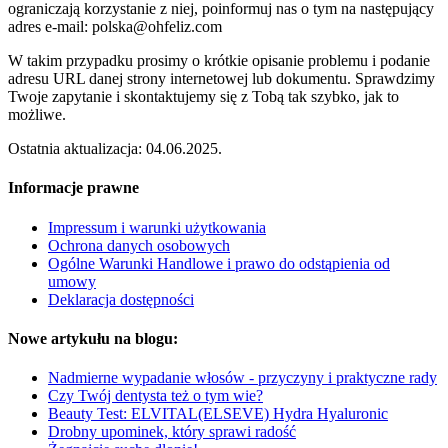
ograniczają korzystanie z niej, poinformuj nas o tym na następujący
adres e-mail: polska@ohfeliz.com
W takim przypadku prosimy o krótkie opisanie problemu i podanie
adresu URL danej strony internetowej lub dokumentu. Sprawdzimy
Twoje zapytanie i skontaktujemy się z Tobą tak szybko, jak to
możliwe.
Ostatnia aktualizacja: 04.06.2025.
Informacje prawne
Impressum i warunki użytkowania
Ochrona danych osobowych
Ogólne Warunki Handlowe i prawo do odstąpienia od
umowy
Deklaracja dostępności
Nowe artykułu na blogu:
Nadmierne wypadanie włosów - przyczyny i praktyczne rady
Czy Twój dentysta też o tym wie?
Beauty Test: ELVITAL(ELSEVE) Hydra Hyaluronic
Drobny upominek, który sprawi radość