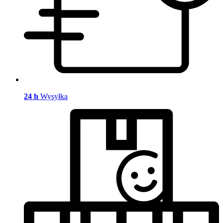
24 h
Wysyłka