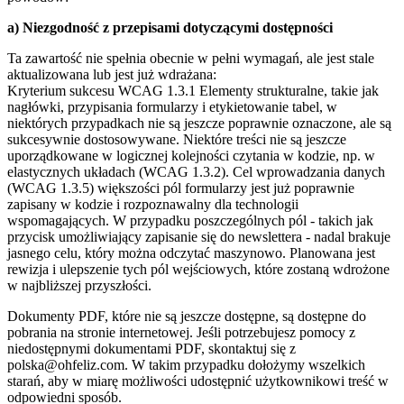
a) Niezgodność z przepisami dotyczącymi dostępności
Ta zawartość nie spełnia obecnie w pełni wymagań, ale jest stale
aktualizowana lub jest już wdrażana:
Kryterium sukcesu WCAG 1.3.1 Elementy strukturalne, takie jak
nagłówki, przypisania formularzy i etykietowanie tabel, w
niektórych przypadkach nie są jeszcze poprawnie oznaczone, ale są
sukcesywnie dostosowywane. Niektóre treści nie są jeszcze
uporządkowane w logicznej kolejności czytania w kodzie, np. w
elastycznych układach (WCAG 1.3.2). Cel wprowadzania danych
(WCAG 1.3.5) większości pól formularzy jest już poprawnie
zapisany w kodzie i rozpoznawalny dla technologii
wspomagających. W przypadku poszczególnych pól - takich jak
przycisk umożliwiający zapisanie się do newslettera - nadal brakuje
jasnego celu, który można odczytać maszynowo. Planowana jest
rewizja i ulepszenie tych pól wejściowych, które zostaną wdrożone
w najbliższej przyszłości.
Dokumenty PDF, które nie są jeszcze dostępne, są dostępne do
pobrania na stronie internetowej. Jeśli potrzebujesz pomocy z
niedostępnymi dokumentami PDF, skontaktuj się z
polska@ohfeliz.com. W takim przypadku dołożymy wszelkich
starań, aby w miarę możliwości udostępnić użytkownikowi treść w
odpowiedni sposób.