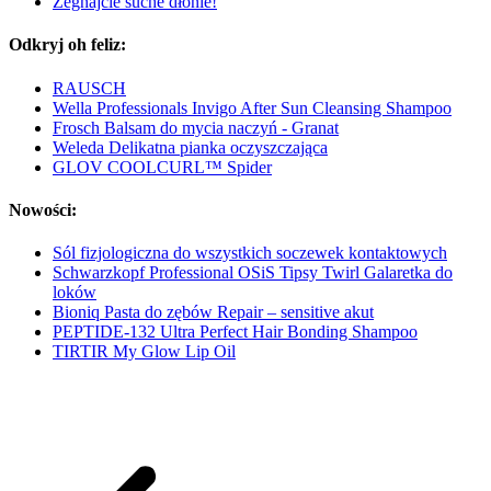
Żegnajcie suche dłonie!
Odkryj oh feliz:
RAUSCH
Wella Professionals Invigo After Sun Cleansing Shampoo
Frosch Balsam do mycia naczyń - Granat
Weleda Delikatna pianka oczyszczająca
GLOV COOLCURL™ Spider
Nowości:
Sól fizjologiczna do wszystkich soczewek kontaktowych
Schwarzkopf Professional OSiS Tipsy Twirl Galaretka do
loków
Bioniq Pasta do zębów Repair – sensitive akut
PEPTIDE-132 Ultra Perfect Hair Bonding Shampoo
TIRTIR My Glow Lip Oil