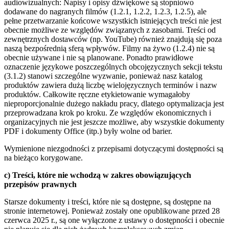
audiowizualnych: Napisy i opisy dźwiękowe są stopniowo
dodawane do nagranych filmów (1.2.1, 1.2.2, 1.2.3, 1.2.5), ale
pełne przetwarzanie końcowe wszystkich istniejących treści nie jest
obecnie możliwe ze względów związanych z zasobami. Treści od
zewnętrznych dostawców (np. YouTube) również znajdują się poza
naszą bezpośrednią sferą wpływów. Filmy na żywo (1.2.4) nie są
obecnie używane i nie są planowane. Ponadto prawidłowe
oznaczenie językowe poszczególnych obcojęzycznych sekcji tekstu
(3.1.2) stanowi szczególne wyzwanie, ponieważ nasz katalog
produktów zawiera dużą liczbę wielojęzycznych terminów i nazw
produktów. Całkowite ręczne etykietowanie wymagałoby
nieproporcjonalnie dużego nakładu pracy, dlatego optymalizacja jest
przeprowadzana krok po kroku. Ze względów ekonomicznych i
organizacyjnych nie jest jeszcze możliwe, aby wszystkie dokumenty
PDF i dokumenty Office (itp.) były wolne od barier.
Wymienione niezgodności z przepisami dotyczącymi dostępności są
na bieżąco korygowane.
c) Treści, które nie wchodzą w zakres obowiązujących
przepisów prawnych
Starsze dokumenty i treści, które nie są dostępne, są dostępne na
stronie internetowej. Ponieważ zostały one opublikowane przed 28
czerwca 2025 r., są one wyłączone z ustawy o dostępności i obecnie