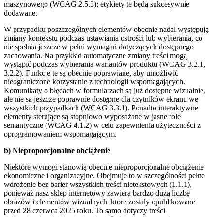
maszynowego (WCAG 2.5.3); etykiety te będą sukcesywnie
dodawane.
W przypadku poszczególnych elementów obecnie nadal występują
zmiany kontekstu podczas ustawiania ostrości lub wybierania, co
nie spełnia jeszcze w pełni wymagań dotyczących dostępnego
zachowania. Na przykład automatyczne zmiany treści mogą
wystąpić podczas wybierania wariantów produktu (WCAG 3.2.1,
3.2.2). Funkcje te są obecnie poprawiane, aby umożliwić
nieograniczone korzystanie z technologii wspomagających.
Komunikaty o błędach w formularzach są już dostępne wizualnie,
ale nie są jeszcze poprawnie dostępne dla czytników ekranu we
wszystkich przypadkach (WCAG 3.3.1). Ponadto interaktywne
elementy sterujące są stopniowo wyposażane w jasne role
semantyczne (WCAG 4.1.2) w celu zapewnienia użyteczności z
oprogramowaniem wspomagającym.
b) Nieproporcjonalne obciążenie
Niektóre wymogi stanowią obecnie nieproporcjonalne obciążenie
ekonomiczne i organizacyjne. Obejmuje to w szczególności pełne
wdrożenie bez barier wszystkich treści nietekstowych (1.1.1),
ponieważ nasz sklep internetowy zawiera bardzo dużą liczbę
obrazów i elementów wizualnych, które zostały opublikowane
przed 28 czerwca 2025 roku. To samo dotyczy treści