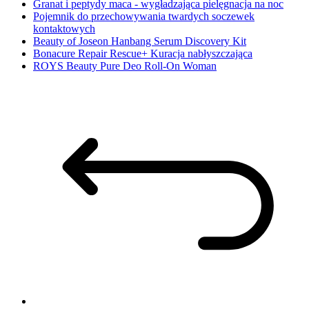
Granat i peptydy maca - wygładzająca pielęgnacja na noc
Pojemnik do przechowywania twardych soczewek
kontaktowych
Beauty of Joseon Hanbang Serum Discovery Kit
Bonacure Repair Rescue+ Kuracja nabłyszczająca
ROYS Beauty Pure Deo Roll-On Woman