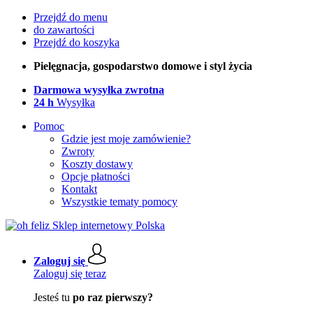
Przejdź do menu
do zawartości
Przejdź do koszyka
Pielęgnacja, gospodarstwo domowe i styl życia
Darmowa wysyłka zwrotna
24 h
Wysyłka
Pomoc
Gdzie jest moje zamówienie?
Zwroty
Koszty dostawy
Opcje płatności
Kontakt
Wszystkie tematy pomocy
Zaloguj się
Zaloguj się teraz
Jesteś tu
po raz pierwszy?