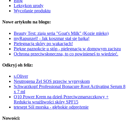
Blog
Leksykon urody
Wycofanie produktu
Nowe artykułu na blogu:
Beauty Test: ziaja seria "Goat's Milk" (Kozie mleko)
myRapunzel! - Jak koszmar stał się bajką!
Pielęgnacja skóry po wakacjach!
Piękne paznokcie u stóp - pielęgnacja w domowym zaciszu
Ochrona przeciwsłoneczna, to co powinieneś to wiedzieć.
Odkryj oh feliz:
s.Oliver
Neutrogena Żel SOS przeciw wypryskom
Schwarzkopf Professional Bonacure Root Activating Serum 8
x 7 ml
Q10 Power Krem na dzień Przeciwzmarszczkowy +
Redukcja wrażliwości skóry SPF15
tetesept Sól morska - głębokie odprężenie
Nowości: