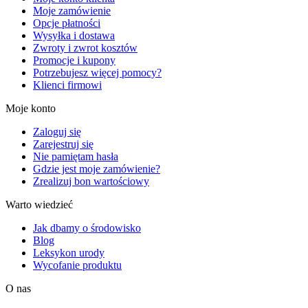
Moje zamówienie
Opcje płatności
Wysyłka i dostawa
Zwroty i zwrot kosztów
Promocje i kupony
Potrzebujesz więcej pomocy?
Klienci firmowi
Moje konto
Zaloguj się
Zarejestruj się
Nie pamiętam hasła
Gdzie jest moje zamówienie?
Zrealizuj bon wartościowy
Warto wiedzieć
Jak dbamy o środowisko
Blog
Leksykon urody
Wycofanie produktu
O nas