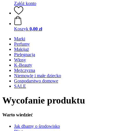
Załóż konto
Koszyk
0,00 zł
Marki
Perfumy
Makijaż
Pielęgnacja
Włosy
K-Beauty
Mężczyzna
Niemowlę i małe dziecko
Gospodarstwo domowe
SALE
Wycofanie produktu
Warto wiedzieć
Jak dbamy o środowisko