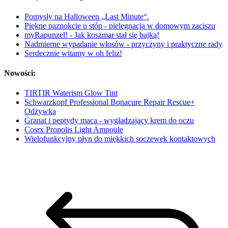
Pomysły na Halloween „Last Minute“.
Piękne paznokcie u stóp - pielęgnacja w domowym zaciszu
myRapunzel! - Jak koszmar stał się bajką!
Nadmierne wypadanie włosów - przyczyny i praktyczne rady
Serdecznie witamy w oh feliz!
Nowości:
TIRTIR Waterism Glow Tint
Schwarzkopf Professional Bonacure Repair Rescue+
Odżywka
Granat i peptydy maca - wygładzający krem do oczu
Cosrx Propolis Light Ampoule
Wielofunkcyjny płyn do miękkich soczewek kontaktowych