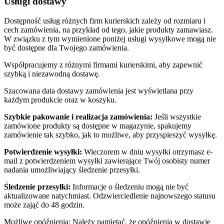
Usługi dostawy
Dostępność usług różnych firm kurierskich zależy od rozmiaru i
cech zamówienia, na przykład od tego, jakie produkty zamawiasz.
W związku z tym wymienione poniżej usługi wysyłkowe mogą nie
być dostępne dla Twojego zamówienia.
Współpracujemy z różnymi firmami kurierskimi, aby zapewnić
szybką i niezawodną dostawę.
Szacowana data dostawy zamówienia jest wyświetlana przy
każdym produkcie oraz w koszyku.
Szybkie pakowanie i realizacja zamówienia:
Jeśli wszystkie
zamówione produkty są dostępne w magazynie, spakujemy
zamówienie tak szybko, jak to możliwe, aby przyspieszyć wysyłkę.
Potwierdzenie wysyłki:
Wieczorem w dniu wysyłki otrzymasz e-
mail z potwierdzeniem wysyłki zawierające Twój osobisty numer
nadania umożliwiający śledzenie przesyłki.
Śledzenie przesyłki:
Informacje o śledzeniu mogą nie być
aktualizowane natychmiast. Odzwierciedlenie najnowszego statusu
może zająć do 48 godzin.
Możliwe opóźnienia: Należy pamiętać, że opóźnienia w dostawie