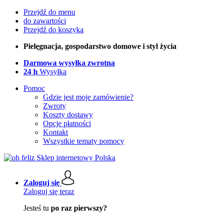
Przejdź do menu
do zawartości
Przejdź do koszyka
Pielęgnacja, gospodarstwo domowe i styl życia
Darmowa wysyłka zwrotna
24 h
Wysyłka
Pomoc
Gdzie jest moje zamówienie?
Zwroty
Koszty dostawy
Opcje płatności
Kontakt
Wszystkie tematy pomocy
Zaloguj się
Zaloguj się teraz
Jesteś tu
po raz pierwszy?