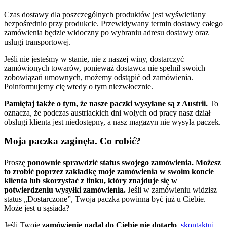
Czas dostawy dla poszczególnych produktów jest wyświetlany
bezpośrednio przy produkcie. Przewidywany termin dostawy całego
zamówienia będzie widoczny po wybraniu adresu dostawy oraz
usługi transportowej.
Jeśli nie jesteśmy w stanie, nie z naszej winy, dostarczyć
zamówionych towarów, ponieważ dostawca nie spełnił swoich
zobowiązań umownych, możemy odstąpić od zamówienia.
Poinformujemy cię wtedy o tym niezwłocznie.
Pamiętaj także o tym, że nasze paczki wysyłane są z Austrii.
To
oznacza, że podczas austriackich dni wolych od pracy nasz dział
obsługi klienta jest niedostępny, a nasz magazyn nie wysyła paczek.
Moja paczka zaginęła. Co robić?
Proszę
ponownie sprawdzić status swojego zamówienia. Możesz
to zrobić poprzez zakładkę moje zamówienia w swoim koncie
klienta lub skorzystać z linku, który znajduje się w
potwierdzeniu wysyłki zamówienia.
Jeśli w zamówieniu widzisz
status „Dostarczone”, Twoja paczka powinna być już u Ciebie.
Może jest u sąsiada?
Jeśli Twoje
zamówienie nadal do Ciebie nie dotarło
,
skontaktuj