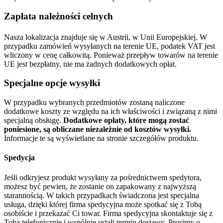
Zapłata należności celnych
Nasza lokalizacja znajduje się w Austrii, w Unii Europejskiej. W
przypadku zamówień wysyłanych na terenie UE, podatek VAT jest
wliczony w cenę całkowitą. Ponieważ przepływ towarów na terenie
UE jest bezpłatny, nie ma żadnych dodatkowych opłat.
Specjalne opcje wysyłki
W przypadku wybranych przedmiotów zostaną naliczone
dodatkowe koszty ze względu na ich właściwości i związaną z nimi
specjalną obsługę.
Dodatkowe opłaty, które mogą zostać
poniesione, są obliczane niezależnie od kosztów wysyłki.
Informacje te są wyświetlane na stronie szczegółów produktu.
Spedycja
Jeśli odkryjesz produkt wysyłany za pośrednictwem spedytora,
możesz być pewien, że zostanie on zapakowany z najwyższą
starannością. W takich przypadkach świadczona jest specjalna
usługa, dzięki której firma spedycyjna może spotkać się z Tobą
osobiście i przekazać Ci towar. Firma spedycyjna skontaktuje się z
Tobą telefonicznie i wspólnie ustali termin dostawy. Prosimy o