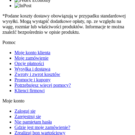
*Podane koszty dostawy obowiązują w przypadku standardowej
wysyłki. Mogą wystąpić dodatkowe opłaty, np. ze względu na
wagę, rozmiar lub właściwości produktów. Informacje te można
znaleźć bezpośrednio w opisie produktu.
Pomoc
Moje konto klienta
Moje zamówienie
Opcje płatności
Wysyłka i dostawa
Zwroty i zwrot kosztów
Promocje i kupony
Potrzebujesz więcej pomocy?
Klienci firmowi
Moje konto
Zaloguj się
Zarejestruj się
Nie pamiętam hasła
Gdzie jest moje zamówienie?
Zrealizuj bon wartościowy