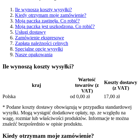
Ile wynoszą koszty wysyłki?
Kiedy otrzymam moje zamówienie?
Moja paczka zaginęła. Co robić?
Moja paczka jest uszkodzona. Co robić?
Usługi dostawy
Zamówienie ekspresowe
Zapłata należności celnych
Specjalne opcje wysyłki
Nasze opakowania
Ile wynoszą koszty wysyłki?
Wartość
Koszty dostawy
kraj
towarów (z
(z VAT)
VAT)
Polska
od 0,00 zł
17,00 zł
* Podane koszty dostawy obowiązują w przypadku standardowej
wysyłki. Mogą wystąpić dodatkowe opłaty, np. ze względu na
wagę, rozmiar lub właściwości produktów. Informacje te można
znaleźć bezpośrednio w opisie produktu.
Kiedy otrzymam moje zamówienie?