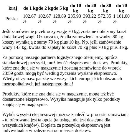
do 10
do 20
do 30
do 70
kraj
do 1 kg
do 2 kg
do 5 kg
kg
kg
kg
kg
102,67
102,67
128,89
235,93
393,22
572,35
1 101,00
Polska
zł
zł
zł
zł
zł
zł
zł
Jeśli zamówienie przekroczy wagę 70 kg, zostanie doliczony koszt
dodatkowej wagi. Oznacza to, że dla zamówienia o wadze 80 kg
koszty wynikają z sumy 70 kg plus 10 kg. Np. jeśli zamówienie
waży 143 kg, kwota do zapłaty to koszt 70 kg plus 70 kg plus 3 kg.
Za pomocą naszego partnera logistycznego oferujemy, oprócz
standardowej przesyłki, możliwość ekspresowej dostawy. Produkty,
które znajdują się w magazynie i zostaną zamówione do wtorek
23:59 godz. mogą być według życzenia wysłane ekspresowo.
Wtedy otrzymasz paczkę we wszystkich europejskich obszarach
metropolitalnych już następnego dnia!
Produkty, które nie znajdują się w magazynie, mogą też być
dostarczone ekspresowo. Wysyłka następuje jak tylko produkty
znajdą się w magazynie.
Wybór wysyłki ekspresowej możesz znaleźć w procesie zamawiania
- tu oferowana jest ta opcja (ta usługa nie jest dostępna dla
wszystkich krajów). Dopłata za przesyłkę ekspresową jest
indywidualna w zależności od miejsca dostawy.