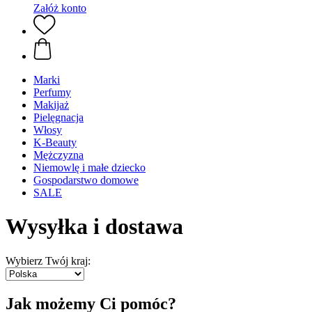
Załóż konto
Marki
Perfumy
Makijaż
Pielęgnacja
Włosy
K-Beauty
Mężczyzna
Niemowlę i małe dziecko
Gospodarstwo domowe
SALE
Wysyłka i dostawa
Wybierz Twój kraj:
Jak możemy Ci pomóc?