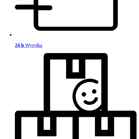
24 h
Wysyłka