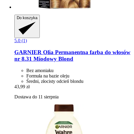
Do koszyka
5.0 (1)
GARNIER
Olia Permanentna farba do włosów
nr 8.31 Miodowy Blond
Bez amoniaku
Formuła na bazie oleju
Średni, złocisty odcień blondu
43,99 zł
Dostawa do 11 sierpnia