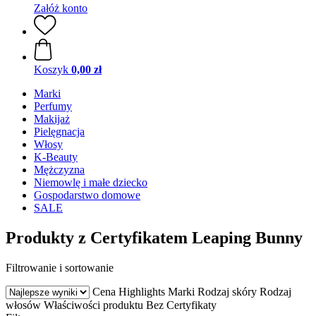
Załóż konto
Koszyk
0,00 zł
Marki
Perfumy
Makijaż
Pielęgnacja
Włosy
K-Beauty
Mężczyzna
Niemowlę i małe dziecko
Gospodarstwo domowe
SALE
Produkty z Certyfikatem Leaping Bunny
Filtrowanie i sortowanie
Cena
Highlights
Marki
Rodzaj skóry
Rodzaj
włosów
Właściwości produktu
Bez
Certyfikaty