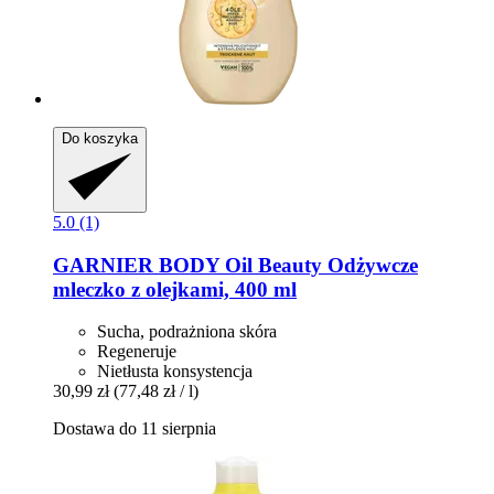
Do koszyka
5.0 (1)
GARNIER
BODY Oil Beauty Odżywcze
mleczko z olejkami, 400 ml
Sucha, podrażniona skóra
Regeneruje
Nietłusta konsystencja
30,99 zł
(77,48 zł / l)
Dostawa do 11 sierpnia