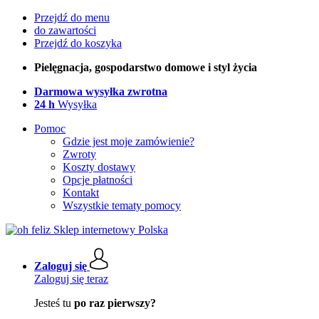
Przejdź do menu
do zawartości
Przejdź do koszyka
Pielęgnacja, gospodarstwo domowe i styl życia
Darmowa wysyłka zwrotna
24 h
Wysyłka
Pomoc
Gdzie jest moje zamówienie?
Zwroty
Koszty dostawy
Opcje płatności
Kontakt
Wszystkie tematy pomocy
Zaloguj się
Zaloguj się teraz
Jesteś tu
po raz pierwszy?