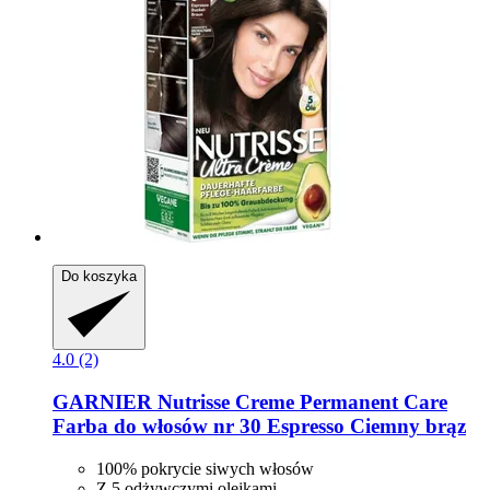
Do koszyka
4.0 (2)
GARNIER
Nutrisse Creme Permanent Care
Farba do włosów nr 30 Espresso Ciemny brąz
100% pokrycie siwych włosów
Z 5 odżywczymi olejkami