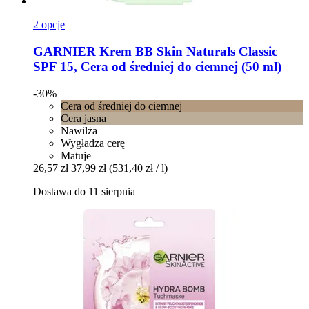
2 opcje
GARNIER
Krem BB Skin Naturals Classic
SPF 15, Cera od średniej do ciemnej (50 ml)
-30%
Cera od średniej do ciemnej
Cera jasna
Nawilża
Wygładza cerę
Matuje
26,57 zł
37,99 zł
(531,40 zł / l)
Dostawa do 11 sierpnia