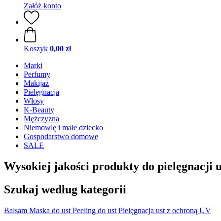
Załóż konto
Koszyk
0,00 zł
Marki
Perfumy
Makijaż
Pielęgnacja
Włosy
K-Beauty
Mężczyzna
Niemowlę i małe dziecko
Gospodarstwo domowe
SALE
Wysokiej jakości produkty do pielęgnacji u
Szukaj według kategorii
Balsam
Maska do ust
Peeling do ust
Pielęgnacja ust z ochroną UV