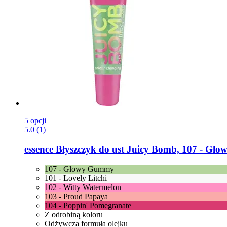
5 opcji
5.0 (1)
essence
Błyszczyk do ust Juicy Bomb, 107 -​ Gl
107 - Glowy Gummy
101 - Lovely Litchi
102 - Witty Watermelon
103 - Proud Papaya
104 - Poppin' Pomegranate
Z odrobiną koloru
Odżywcza formuła olejku