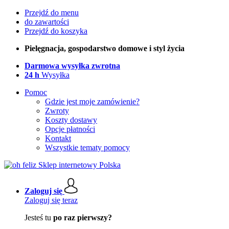
Przejdź do menu
do zawartości
Przejdź do koszyka
Pielęgnacja, gospodarstwo domowe i styl życia
Darmowa wysyłka zwrotna
24 h
Wysyłka
Pomoc
Gdzie jest moje zamówienie?
Zwroty
Koszty dostawy
Opcje płatności
Kontakt
Wszystkie tematy pomocy
Zaloguj się
Zaloguj się teraz
Jesteś tu
po raz pierwszy?