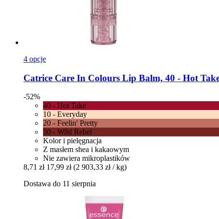
4 opcje
Catrice
Care In Colours Lip Balm, 40 -​ Hot Take
-52%
40 - Hot Take
10 - Everyday
20 - Feelin' Pretty
50 - Wild Rebel
Kolor i pielęgnacja
Z masłem shea i kakaowym
Nie zawiera mikroplastików
8,71 zł
17,99 zł
(2 903,33 zł / kg)
Dostawa do 11 sierpnia