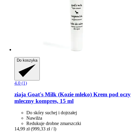
Do koszyka
4.0 (1)
ziaja
Goat's Milk (Kozie mleko) Krem pod oczy
mleczny kompres, 15 ml
Do skóry suchej i dojrzałej
Nawilża
Redukuje drobne zmarszczki
14,99 zł
(999,33 zł / l)