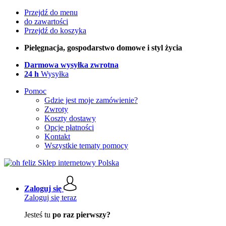
Przejdź do menu
do zawartości
Przejdź do koszyka
Pielęgnacja, gospodarstwo domowe i styl życia
Darmowa wysyłka zwrotna
24 h
Wysyłka
Pomoc
Gdzie jest moje zamówienie?
Zwroty
Koszty dostawy
Opcje płatności
Kontakt
Wszystkie tematy pomocy
Zaloguj się
Zaloguj się teraz
Jesteś tu
po raz pierwszy?