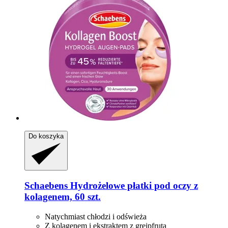
Do koszyka
Schaebens
Hydrożelowe płatki pod oczy z
kolagenem, 60 szt.
Natychmiast chłodzi i odświeża
Z kolagenem i ekstraktem z grejpfruta