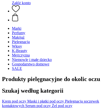
Załóż konto
Marki
Perfumy
Makijaż
Pielęgnacja
Włosy
K-Beauty
Mężczyzna
Niemowlę i małe dziecko
Gospodarstwo domowe
SALE
Produkty pielęgnacyjne do okolic oczu
Szukaj według kategorii
Krem pod oczy
Maski i płatki pod oczy
Pielęgnacja soczewek
kontaktowych
Serum pod oczy
Żel pod oczy