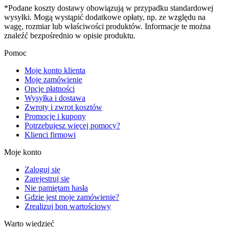
*Podane koszty dostawy obowiązują w przypadku standardowej
wysyłki. Mogą wystąpić dodatkowe opłaty, np. ze względu na
wagę, rozmiar lub właściwości produktów. Informacje te można
znaleźć bezpośrednio w opisie produktu.
Pomoc
Moje konto klienta
Moje zamówienie
Opcje płatności
Wysyłka i dostawa
Zwroty i zwrot kosztów
Promocje i kupony
Potrzebujesz więcej pomocy?
Klienci firmowi
Moje konto
Zaloguj się
Zarejestruj się
Nie pamiętam hasła
Gdzie jest moje zamówienie?
Zrealizuj bon wartościowy
Warto wiedzieć