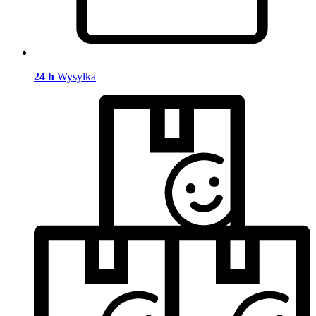
24 h
Wysyłka