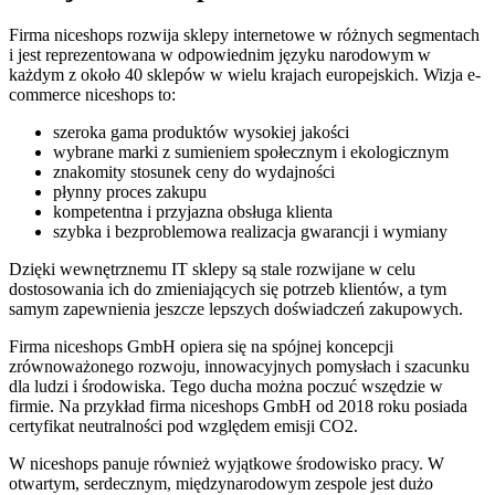
Firma niceshops rozwija sklepy internetowe w różnych segmentach
i jest reprezentowana w odpowiednim języku narodowym w
każdym z około 40 sklepów w wielu krajach europejskich. Wizja e-
commerce niceshops to:
szeroka gama produktów wysokiej jakości
wybrane marki z sumieniem społecznym i ekologicznym
znakomity stosunek ceny do wydajności
płynny proces zakupu
kompetentna i przyjazna obsługa klienta
szybka i bezproblemowa realizacja gwarancji i wymiany
Dzięki wewnętrznemu IT sklepy są stale rozwijane w celu
dostosowania ich do zmieniających się potrzeb klientów, a tym
samym zapewnienia jeszcze lepszych doświadczeń zakupowych.
Firma niceshops GmbH opiera się na spójnej koncepcji
zrównoważonego rozwoju, innowacyjnych pomysłach i szacunku
dla ludzi i środowiska. Tego ducha można poczuć wszędzie w
firmie. Na przykład firma niceshops GmbH od 2018 roku posiada
certyfikat neutralności pod względem emisji CO2.
W niceshops panuje również wyjątkowe środowisko pracy. W
otwartym, serdecznym, międzynarodowym zespole jest dużo