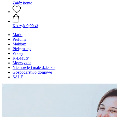
Załóż konto
Koszyk
0,00 zł
Marki
Perfumy
Makijaż
Pielęgnacja
Włosy
K-Beauty
Mężczyzna
Niemowlę i małe dziecko
Gospodarstwo domowe
SALE