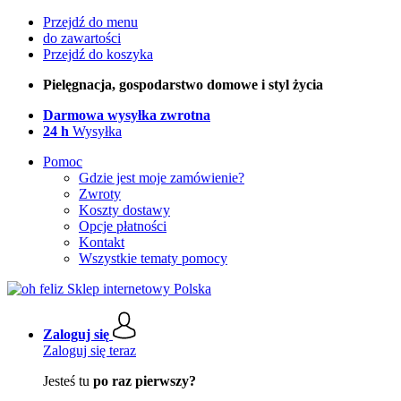
Przejdź do menu
do zawartości
Przejdź do koszyka
Pielęgnacja, gospodarstwo domowe i styl życia
Darmowa wysyłka zwrotna
24 h
Wysyłka
Pomoc
Gdzie jest moje zamówienie?
Zwroty
Koszty dostawy
Opcje płatności
Kontakt
Wszystkie tematy pomocy
Zaloguj się
Zaloguj się teraz
Jesteś tu
po raz pierwszy?