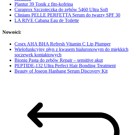
Plantur 39 Tonik z fito-kofeiną
Curaprox Szczoteczka do zębów 5460 Ultra Soft
Clinians PELLE PERFETTA Serum do twarzy SPF 30
LA RIVE Cabana Eau de Toilette
Nowości:
Cosrx AHA BHA Refresh Vitamin C Lip Plumper
Wielofunkcyjny płyn z kwasem hialuronowym do miękkich
soczewek kontaktowych
Bioniq Pasta do zębów Repair – sensitive akut
PEPTIDE-132 Ultra Perfect Hair Bonding Treatment
Beauty of Joseon Hanbang Serum Discovery Kit