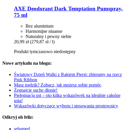
AXE
Deodorant Dark Temptation Pumspray,
75 ml
Bez aluminium
Harmonijne niuanse
Naturalny i pewny siebie
20,99 zł
(279,87 zł / l)
Produkt tymczasowo niedostępny
Nowe artykułu na blogu:
Światowy Dzień Walki z Rakiem Piersi: zbieramy na rzecz
Pink Ribbon
Masz trądzik? Zobacz, jak możesz sobie pomóc
Żegnajcie suche dłonie!
Pielęgnacja ust – oto kilka wskazówek na idealnie całuśne
usta!
Wskazówki dotyczące wyboru i stosowania prostownicy
Odkryj oh feliz:
sebamed