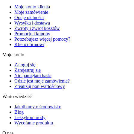
Moje konto klienta
Moje zamówienie
Opcje płatności
Wysyłka i dostawa
Zwroty i zwrot kosztów
Promocje i kupony
Potrzebujesz więcej pomocy?
Klienci firmowi
Moje konto
Zaloguj się
Zarejestruj się
Nie pamiętam hasła
Gdzie jest moje zamówienie?
Zrealizuj bon wartościowy
Warto wiedzieć
Jak dbamy o środowisko
Blog
Leksykon urody
Wycofanie produktu
O nas