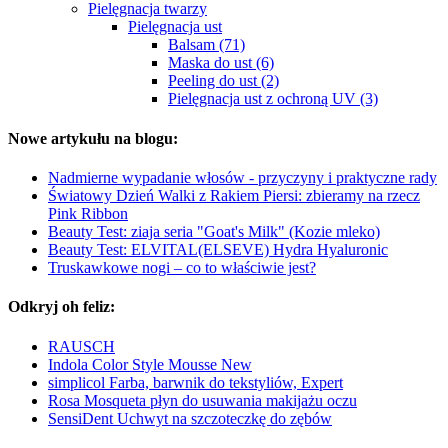
Pielęgnacja twarzy
Pielęgnacja ust
Balsam (71)
Maska do ust (6)
Peeling do ust (2)
Pielęgnacja ust z ochroną UV (3)
Nowe artykułu na blogu:
Nadmierne wypadanie włosów - przyczyny i praktyczne rady
Światowy Dzień Walki z Rakiem Piersi: zbieramy na rzecz
Pink Ribbon
Beauty Test: ziaja seria "Goat's Milk" (Kozie mleko)
Beauty Test: ELVITAL(ELSEVE) Hydra Hyaluronic
Truskawkowe nogi – co to właściwie jest?
Odkryj oh feliz:
RAUSCH
Indola Color Style Mousse New
simplicol Farba, barwnik do tekstyliów, Expert
Rosa Mosqueta płyn do usuwania makijażu oczu
SensiDent Uchwyt na szczoteczkę do zębów