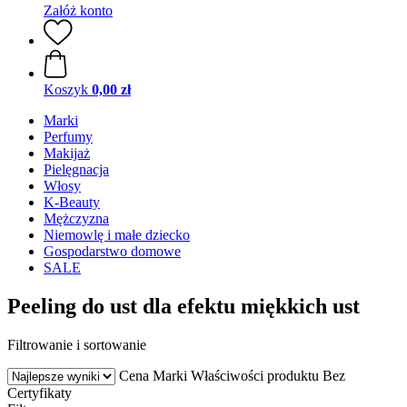
Załóż konto
Koszyk
0,00 zł
Marki
Perfumy
Makijaż
Pielęgnacja
Włosy
K-Beauty
Mężczyzna
Niemowlę i małe dziecko
Gospodarstwo domowe
SALE
Peeling do ust dla efektu miękkich ust
Filtrowanie i sortowanie
Cena
Marki
Właściwości produktu
Bez
Certyfikaty