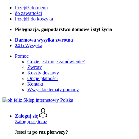
Przejdź do menu
do zawartości
Przejdź do koszyka
Pielęgnacja, gospodarstwo domowe i styl życia
Darmowa wysyłka zwrotna
24 h
Wysyłka
Pomoc
Gdzie jest moje zamówienie?
Zwroty
Koszty dostawy
Opcje płatności
Kontakt
Wszystkie tematy pomocy
Zaloguj się
Zaloguj się teraz
Jesteś tu
po raz pierwszy?