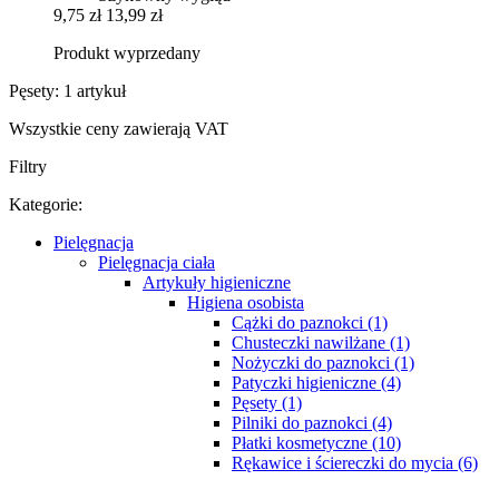
9,75 zł
13,99 zł
Produkt wyprzedany
Pęsety: 1 artykuł
Wszystkie ceny zawierają VAT
Filtry
Kategorie:
Pielęgnacja
Pielęgnacja ciała
Artykuły higieniczne
Higiena osobista
Cążki do paznokci (1)
Chusteczki nawilżane (1)
Nożyczki do paznokci (1)
Patyczki higieniczne (4)
Pęsety (1)
Pilniki do paznokci (4)
Płatki kosmetyczne (10)
Rękawice i ściereczki do mycia (6)