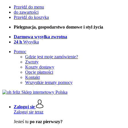
Przejdź do menu
do zawartości
Przejdź do koszyka
Pielęgnacja, gospodarstwo domowe i styl życia
Darmowa wysyłka zwrotna
24 h
Wysyłka
Pomoc
Gdzie jest moje zamówienie?
Zwroty
Koszty dostawy
Opcje płatności
Kontakt
Wszystkie tematy pomocy
Zaloguj się
Zaloguj się teraz
Jesteś tu
po raz pierwszy?