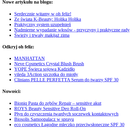
Nowe artykułu na blogu:
Serdecznie witamy w oh feliz!
Ze świata K-Beauty: Holika Holika
Praktyczny system uzupełnień
Nadmierne wypadanie włosów - przyczyny i praktyczne rady
Świeży i trwały makijaż zimą
Odkryj oh feliz:
MANHATTAN
Neve Cosmetics Crystal Blush Brush
YOPE Świeca sojowa Kadzidło
vileda 3Action szczotka do miotły
Clinians PELLE PERFETTA Serum do twarzy SPF 30
Nowości:
Bioniq Pasta do zębów Repair – sensitive akut
ROYS Beauty Sensitive Deo Roll-On
Płyn do czyszczenia twardych soczewek kontaktowych
Biosolis Samoopalacz w sprayu
eco cosmetics Łagodne mleczko przeciwsłoneczne SPF 30