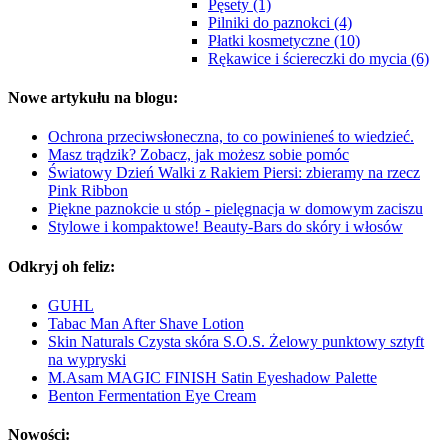
Pęsety (1)
Pilniki do paznokci (4)
Płatki kosmetyczne (10)
Rękawice i ściereczki do mycia (6)
Nowe artykułu na blogu:
Ochrona przeciwsłoneczna, to co powinieneś to wiedzieć.
Masz trądzik? Zobacz, jak możesz sobie pomóc
Światowy Dzień Walki z Rakiem Piersi: zbieramy na rzecz
Pink Ribbon
Piękne paznokcie u stóp - pielęgnacja w domowym zaciszu
Stylowe i kompaktowe! Beauty-Bars do skóry i włosów
Odkryj oh feliz:
GUHL
Tabac Man After Shave Lotion
Skin Naturals Czysta skóra S.O.S. Żelowy punktowy sztyft
na wypryski
M.Asam MAGIC FINISH Satin Eyeshadow Palette
Benton Fermentation Eye Cream
Nowości: