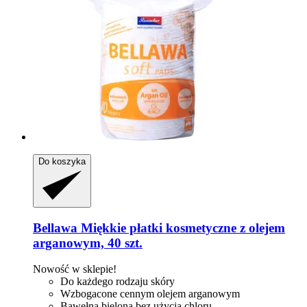
Do koszyka
Bellawa
Miękkie płatki kosmetyczne z olejem
arganowym, 40 szt.
Nowość w sklepie!
Do każdego rodzaju skóry
Wzbogacone cennym olejem arganowym
Bawełna bielona bez użycia chloru