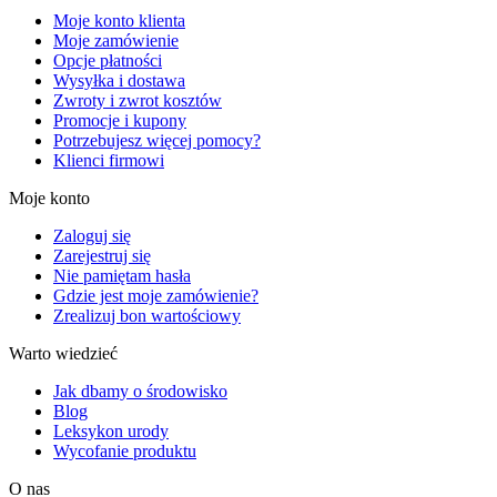
Moje konto klienta
Moje zamówienie
Opcje płatności
Wysyłka i dostawa
Zwroty i zwrot kosztów
Promocje i kupony
Potrzebujesz więcej pomocy?
Klienci firmowi
Moje konto
Zaloguj się
Zarejestruj się
Nie pamiętam hasła
Gdzie jest moje zamówienie?
Zrealizuj bon wartościowy
Warto wiedzieć
Jak dbamy o środowisko
Blog
Leksykon urody
Wycofanie produktu
O nas