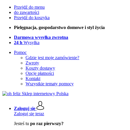
Przejdź do menu
do zawartości
Przejdź do koszyka
Pielęgnacja, gospodarstwo domowe i styl życia
Darmowa wysyłka zwrotna
24 h
Wysyłka
Pomoc
Gdzie jest moje zamówienie?
Zwroty
Koszty dostawy
Opcje płatności
Kontakt
Wszystkie tematy pomocy
Zaloguj się
Zaloguj się teraz
Jesteś tu
po raz pierwszy?