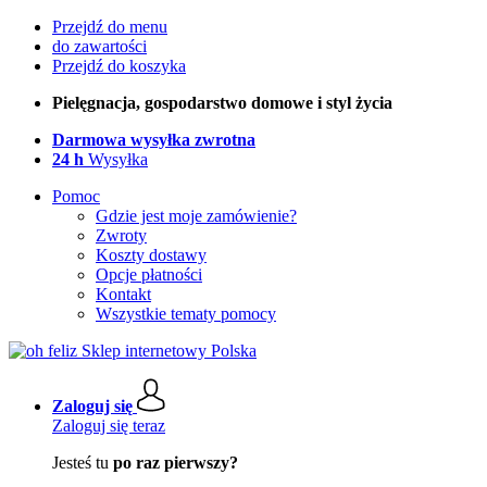
Przejdź do menu
do zawartości
Przejdź do koszyka
Pielęgnacja, gospodarstwo domowe i styl życia
Darmowa wysyłka zwrotna
24 h
Wysyłka
Pomoc
Gdzie jest moje zamówienie?
Zwroty
Koszty dostawy
Opcje płatności
Kontakt
Wszystkie tematy pomocy
Zaloguj się
Zaloguj się teraz
Jesteś tu
po raz pierwszy?