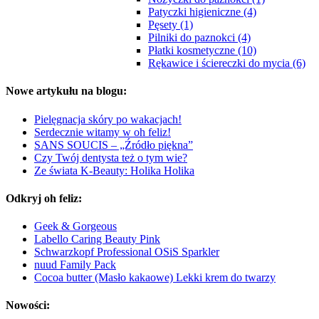
Patyczki higieniczne (4)
Pęsety (1)
Pilniki do paznokci (4)
Płatki kosmetyczne (10)
Rękawice i ściereczki do mycia (6)
Nowe artykułu na blogu:
Pielęgnacja skóry po wakacjach!
Serdecznie witamy w oh feliz!
SANS SOUCIS – „Źródło piękna”
Czy Twój dentysta też o tym wie?
Ze świata K-Beauty: Holika Holika
Odkryj oh feliz:
Geek & Gorgeous
Labello Caring Beauty Pink
Schwarzkopf Professional OSiS Sparkler
nuud Family Pack
Cocoa butter (Masło kakaowe) Lekki krem do twarzy
Nowości: