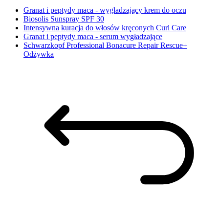
Granat i peptydy maca - wygładzający krem do oczu
Biosolis Sunspray SPF 30
Intensywna kuracja do włosów kręconych Curl Care
Granat i peptydy maca - serum wygładzające
Schwarzkopf Professional Bonacure Repair Rescue+
Odżywka