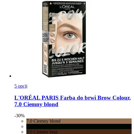
5 opcji
L'ORÉAL PARIS
Farba do brwi Brow Colour,
7.0 Ciemny blond
-30%
7.0 Ciemny blond
1.0 Czarny
3.0 Ciemny brąz