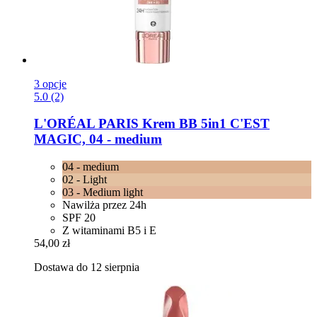
3 opcje
5.0 (2)
L'ORÉAL PARIS
Krem BB 5in1 C'EST
MAGIC, 04 -​ medium
04 - medium
02 - Light
03 - Medium light
Nawilża przez 24h
SPF 20
Z witaminami B5 i E
54,00 zł
Dostawa do 12 sierpnia