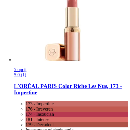
5 opcji
5.0 (1)
L'ORÉAL PARIS
Color Riche Les Nus, 173 -​
Impertine
173 - Impertine
176 - Irreveren
174 - Insoucian
181 - Intense
179 - Decadent
Intensywne odcienie nude