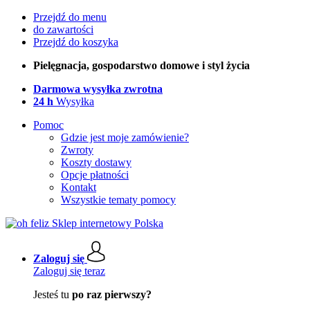
Przejdź do menu
do zawartości
Przejdź do koszyka
Pielęgnacja, gospodarstwo domowe i styl życia
Darmowa wysyłka zwrotna
24 h
Wysyłka
Pomoc
Gdzie jest moje zamówienie?
Zwroty
Koszty dostawy
Opcje płatności
Kontakt
Wszystkie tematy pomocy
Zaloguj się
Zaloguj się teraz
Jesteś tu
po raz pierwszy?