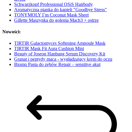
Schwarzkopf Professional OSiS Hairbody
Aromatyczna pianka do kąpieli "Goodbye Stress"
TONYMOLY I´m Coconut Mask Sheet
Gillette Maszynka do golenia Mach3 + ostrze
Nowości:
TIRTIR Galactomyces Softening Ampoule Mask
TIRTIR Mask Fit Aura Cushion Mini
Beauty of Joseon Hanbang Serum Discovery Kit
Granat i peptydy maca - wygładzający krem do oczu
Bioniq Pasta do zębów Repair – sensitive akut