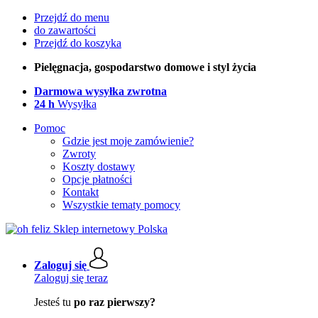
Przejdź do menu
do zawartości
Przejdź do koszyka
Pielęgnacja, gospodarstwo domowe i styl życia
Darmowa wysyłka zwrotna
24 h
Wysyłka
Pomoc
Gdzie jest moje zamówienie?
Zwroty
Koszty dostawy
Opcje płatności
Kontakt
Wszystkie tematy pomocy
Zaloguj się
Zaloguj się teraz
Jesteś tu
po raz pierwszy?