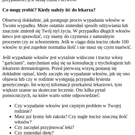
Co mogę zrobić? Kiedy należy iść do lekarza?
Obserwuj dokładnie, jak postępuje proces wypadania włosów w
Twoim wypadku. Może ostatnio zmieniłaś sposób odżywiania lub
znacznie zmienił się Twój styl życia. W przypadku długich włosów
łatwo jest sprawdzić, czy mamy do czynienia z naturalnym
procesem czy ze schorzeniem. Jeśli w ciągu dnia tracisz około 100
włosów to jest zupełnie normalna ilość i nie masz się czym martwić.
Jeśli wypadanie włosów jest wyraźnie widoczne i tracisz włosy
"garściami", natychmiast udaj się na konsultację z trychologiem lub
lekarzem dermatologiem. Przed pierwszą wizytą postaraj się
dokładnie opisać, kiedy zaczęło się wypadanie włosów, jak się ono
objawia lub czy w rodzinie występują przypadki łysienia
genetycznego. Im więcej informacji przekażesz lekarzowi, tym
większe szanse na skuteczne leczenie. Oto kilka pytań
pomocniczych, na które warto sobie odpowiedzieć:
Czy wypadanie włosów jest częstym problem w Twojej
rodzinie?
Masz już łysiny lub zakola? Czy nagle tracisz znaczną ilość
włosów?
Czy zaczęłaś przyjmować leki?
Czy zmieniłaś dietę?