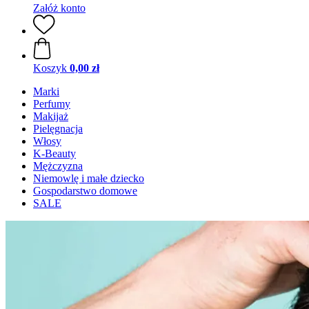
Załóż konto
Koszyk
0,00 zł
Marki
Perfumy
Makijaż
Pielęgnacja
Włosy
K-Beauty
Mężczyzna
Niemowlę i małe dziecko
Gospodarstwo domowe
SALE