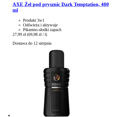
AXE
Żel pod prysznic Dark Temptation, 400
ml
Produkt 3w1
Odświeża i aktywuje
Pikantno-słodki zapach
27,99 zł
(69,98 zł / l)
Dostawa do 12 sierpnia