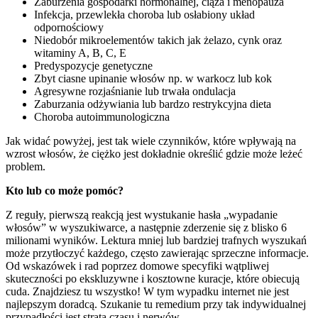
Zaburzenia gospodarki hormonalnej, ciąża i menopauza
Infekcja, przewlekła choroba lub osłabiony układ
odpornościowy
Niedobór mikroelementów takich jak żelazo, cynk oraz
witaminy A, B, C, E
Predyspozycje genetyczne
Zbyt ciasne upinanie włosów np. w warkocz lub kok
Agresywne rozjaśnianie lub trwała ondulacja
Zaburzania odżywiania lub bardzo restrykcyjna dieta
Choroba autoimmunologiczna
Jak widać powyżej, jest tak wiele czynników, które wpływają na
wzrost włosów, że ciężko jest dokładnie określić gdzie może leżeć
problem.
Kto lub co może pomóc?
Z reguły, pierwszą reakcją jest wystukanie hasła „wypadanie
włosów” w wyszukiwarce, a następnie zderzenie się z blisko 6
milionami wyników. Lektura mniej lub bardziej trafnych wyszukań
może przytłoczyć każdego, często zawierając sprzeczne informacje.
Od wskazówek i rad poprzez domowe specyfiki wątpliwej
skuteczności po ekskluzywne i kosztowne kuracje, które obiecują
cuda. Znajdziesz tu wszystko! W tym wypadku internet nie jest
najlepszym doradcą. Szukanie tu remedium przy tak indywidualnej
przypadłości jest stratą czasu i nerwów.