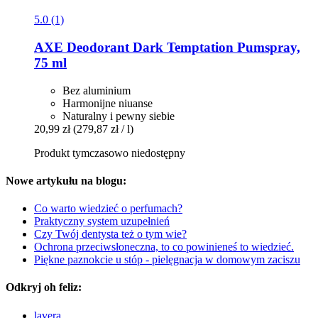
5.0 (1)
AXE
Deodorant Dark Temptation Pumspray,
75 ml
Bez aluminium
Harmonijne niuanse
Naturalny i pewny siebie
20,99 zł
(279,87 zł / l)
Produkt tymczasowo niedostępny
Nowe artykułu na blogu:
Co warto wiedzieć o perfumach?
Praktyczny system uzupełnień
Czy Twój dentysta też o tym wie?
Ochrona przeciwsłoneczna, to co powinieneś to wiedzieć.
Piękne paznokcie u stóp - pielęgnacja w domowym zaciszu
Odkryj oh feliz:
lavera