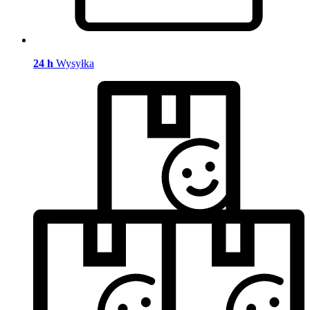
24 h
Wysyłka