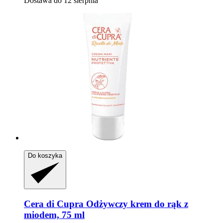
Dostawa do 12 sierpnia
Do koszyka
Cera di Cupra
Odżywczy krem do rąk z
miodem, 75 ml