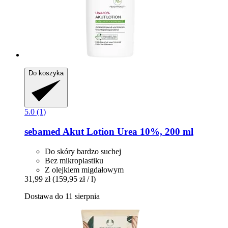
Do koszyka
5.0 (1)
sebamed
Akut Lotion Urea 10%, 200 ml
Do skóry bardzo suchej
Bez mikroplastiku
Z olejkiem migdałowym
31,99 zł
(159,95 zł / l)
Dostawa do 11 sierpnia