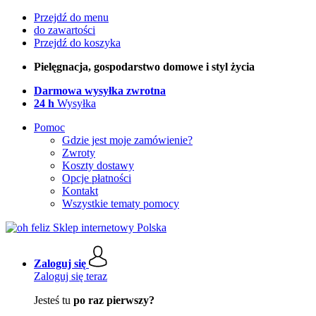
Przejdź do menu
do zawartości
Przejdź do koszyka
Pielęgnacja, gospodarstwo domowe i styl życia
Darmowa wysyłka zwrotna
24 h
Wysyłka
Pomoc
Gdzie jest moje zamówienie?
Zwroty
Koszty dostawy
Opcje płatności
Kontakt
Wszystkie tematy pomocy
Zaloguj się
Zaloguj się teraz
Jesteś tu
po raz pierwszy?