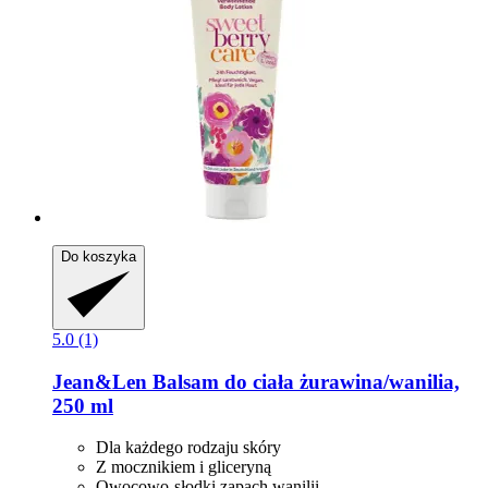
Do koszyka
5.0 (1)
Jean&Len
Balsam do ciała żurawina/wanilia,
250 ml
Dla każdego rodzaju skóry
Z mocznikiem i gliceryną
Owocowo-słodki zapach wanilii