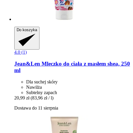
Do koszyka
4.0 (1)
Jean&Len
Mleczko do ciała z masłem shea, 250
ml
Dla suchej skóry
Nawilża
Subtelny zapach
20,99 zł
(83,96 zł / l)
Dostawa do 11 sierpnia