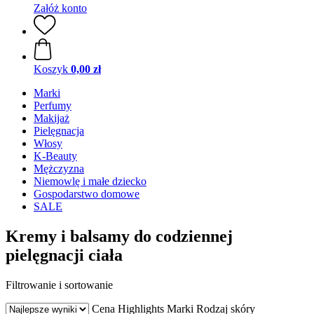
Załóż konto
Koszyk
0,00 zł
Marki
Perfumy
Makijaż
Pielęgnacja
Włosy
K-Beauty
Mężczyzna
Niemowlę i małe dziecko
Gospodarstwo domowe
SALE
Kremy i balsamy do codziennej
pielęgnacji ciała
Filtrowanie i sortowanie
Cena
Highlights
Marki
Rodzaj skóry