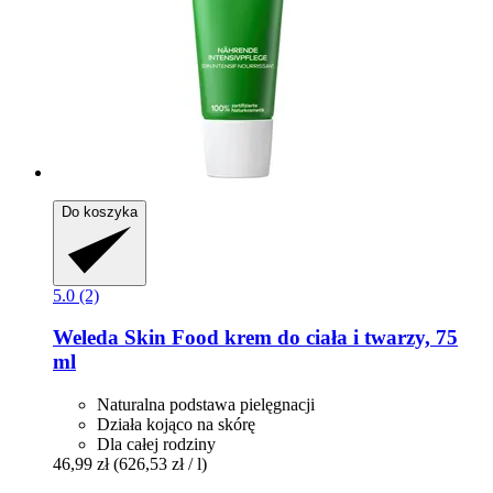
Do koszyka
5.0 (2)
Weleda
Skin Food krem do ciała i twarzy, 75
ml
Naturalna podstawa pielęgnacji
Działa kojąco na skórę
Dla całej rodziny
46,99 zł
(626,53 zł / l)