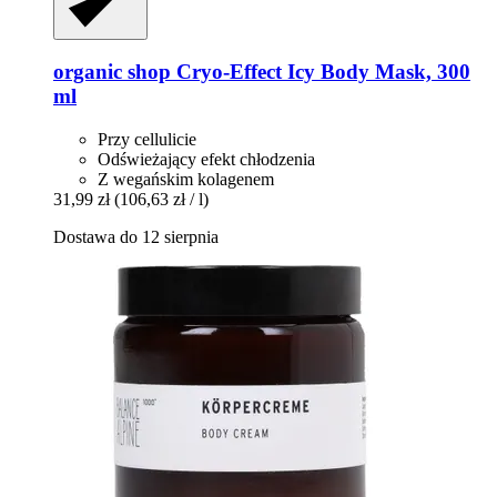
organic shop
Cryo-​Effect Icy Body Mask, 300
ml
Przy cellulicie
Odświeżający efekt chłodzenia
Z wegańskim kolagenem
31,99 zł
(106,63 zł / l)
Dostawa do 12 sierpnia