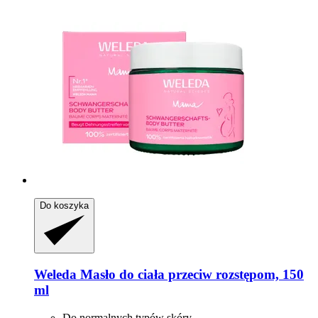
Do koszyka
Weleda
Masło do ciała przeciw rozstępom, 150
ml
Do normalnych typów skóry