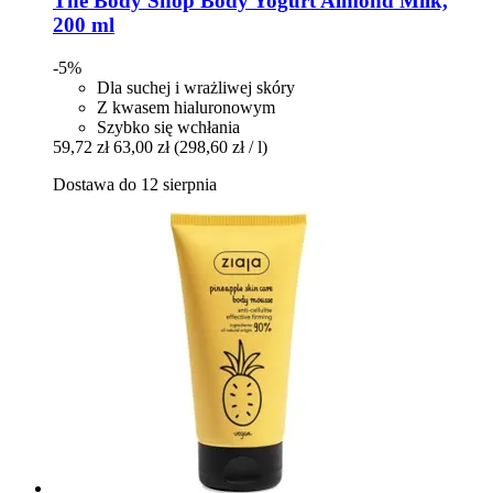
The Body Shop
Body Yogurt Almond Milk,
200 ml
-5%
Dla suchej i wrażliwej skóry
Z kwasem hialuronowym
Szybko się wchłania
59,72 zł
63,00 zł
(298,60 zł / l)
Dostawa do 12 sierpnia