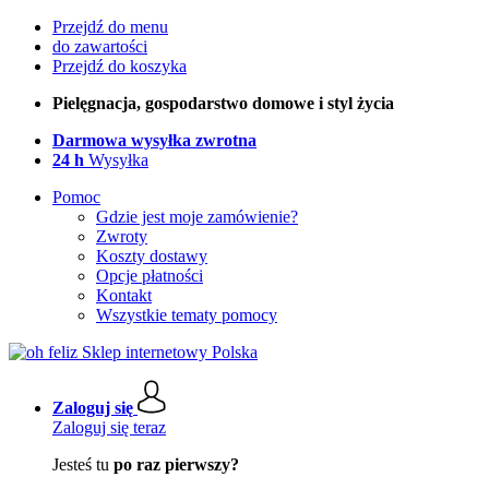
Przejdź do menu
do zawartości
Przejdź do koszyka
Pielęgnacja, gospodarstwo domowe i styl życia
Darmowa wysyłka zwrotna
24 h
Wysyłka
Pomoc
Gdzie jest moje zamówienie?
Zwroty
Koszty dostawy
Opcje płatności
Kontakt
Wszystkie tematy pomocy
Zaloguj się
Zaloguj się teraz
Jesteś tu
po raz pierwszy?