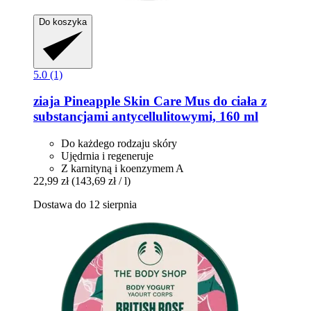
Do koszyka
5.0 (1)
ziaja
Pineapple Skin Care Mus do ciała z
substancjami antycellulitowymi, 160 ml
Do każdego rodzaju skóry
Ujędrnia i regeneruje
Z karnityną i koenzymem A
22,99 zł
(143,69 zł / l)
Dostawa do 12 sierpnia