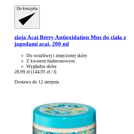
Do koszyka
ziaja
Acai Berry Antioxidation Mus do ciała z
jagodami acai, 200 ml
Do wrażliwej i zmęczonej skóry
Z kwasem hialuronowym
Wygładza skórę
28,99 zł
(144,95 zł / l)
Dostawa do 12 sierpnia