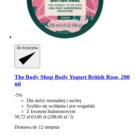
Do koszyka
The Body Shop
Body Yogurt British Rose, 200
ml
-5%
Dla skóry normalnej i suchej
Szybko się wchłania i jest wegański
Z kwasem hialuronowym
59,72 zł
63,00 zł
(298,60 zł / l)
Dostawa do 12 sierpnia