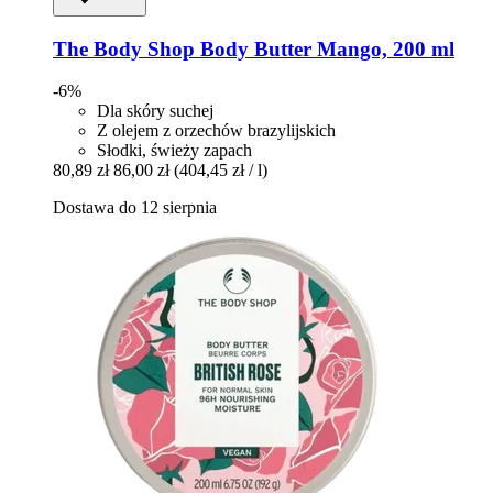
The Body Shop
Body Butter Mango, 200 ml
-6%
Dla skóry suchej
Z olejem z orzechów brazylijskich
Słodki, świeży zapach
80,89 zł
86,00 zł
(404,45 zł / l)
Dostawa do 12 sierpnia