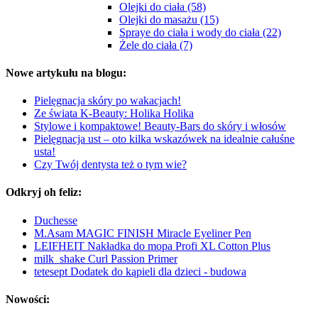
Olejki do ciała (58)
Olejki do masażu (15)
Spraye do ciała i wody do ciała (22)
Żele do ciała (7)
Nowe artykułu na blogu:
Pielęgnacja skóry po wakacjach!
Ze świata K-Beauty: Holika Holika
Stylowe i kompaktowe! Beauty-Bars do skóry i włosów
Pielęgnacja ust – oto kilka wskazówek na idealnie całuśne
usta!
Czy Twój dentysta też o tym wie?
Odkryj oh feliz:
Duchesse
M.Asam MAGIC FINISH Miracle Eyeliner Pen
LEIFHEIT Nakładka do mopa Profi XL Cotton Plus
milk_shake Curl Passion Primer
tetesept Dodatek do kąpieli dla dzieci - budowa
Nowości: