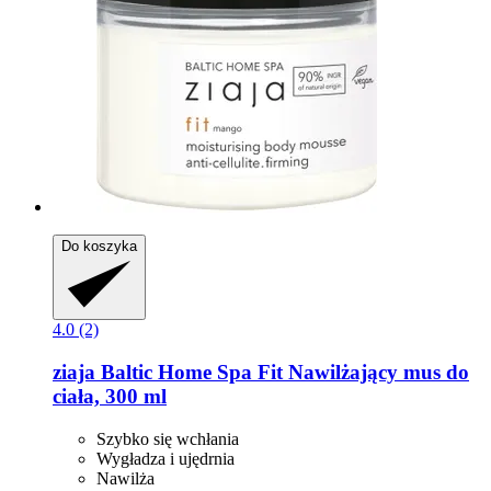
Do koszyka
4.0 (2)
ziaja
Baltic Home Spa Fit Nawilżający mus do
ciała, 300 ml
Szybko się wchłania
Wygładza i ujędrnia
Nawilża