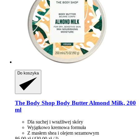
Do koszyka
The Body Shop
Body Butter Almond Milk, 200
ml
Dla suchej i wrażliwej skóry
Wyjątkowo kremowa formuła
Z masłem shea i olejem sezamowym
86,00 zł
(430,00 zł / l)