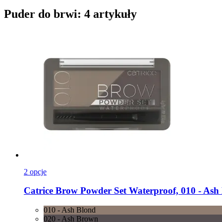
Puder do brwi: 4 artykuły
2 opcje
Catrice
Brow Powder Set Waterproof, 010 -​ Ash 
010 - Ash Blond
020 - Ash Brown