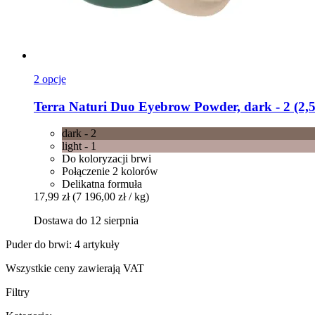
2 opcje
Terra Naturi
Duo Eyebrow Powder, dark -​ 2 (2,5
dark - 2
light - 1
Do koloryzacji brwi
Połączenie 2 kolorów
Delikatna formuła
17,99 zł
(7 196,00 zł / kg)
Dostawa do 12 sierpnia
Puder do brwi: 4 artykuły
Wszystkie ceny zawierają VAT
Filtry