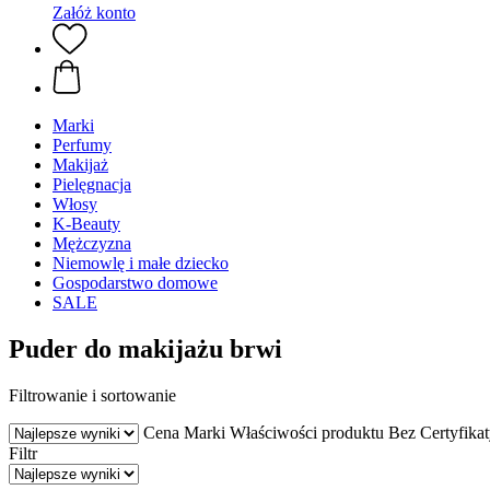
Załóż konto
Marki
Perfumy
Makijaż
Pielęgnacja
Włosy
K-Beauty
Mężczyzna
Niemowlę i małe dziecko
Gospodarstwo domowe
SALE
Puder do makijażu brwi
Filtrowanie i sortowanie
Cena
Marki
Właściwości produktu
Bez
Certyfika
Filtr