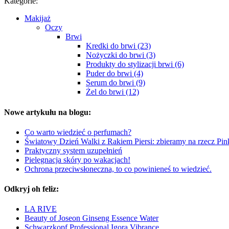
Kategorie:
Makijaż
Oczy
Brwi
Kredki do brwi (23)
Nożyczki do brwi (3)
Produkty do stylizacji brwi (6)
Puder do brwi (4)
Serum do brwi (9)
Żel do brwi (12)
Nowe artykułu na blogu:
Co warto wiedzieć o perfumach?
Światowy Dzień Walki z Rakiem Piersi: zbieramy na rzecz Pi
Praktyczny system uzupełnień
Pielęgnacja skóry po wakacjach!
Ochrona przeciwsłoneczna, to co powinieneś to wiedzieć.
Odkryj oh feliz:
LA RIVE
Beauty of Joseon Ginseng Essence Water
Schwarzkopf Professional Igora Vibrance