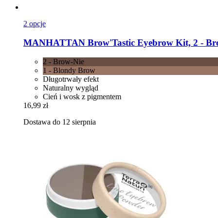
2 opcje
MANHATTAN
Brow'Tastic Eyebrow Kit, 2 -​ Br
2 - Brow-Nie
1 - Blondy Brow
Długotrwały efekt
Naturalny wygląd
Cień i wosk z pigmentem
16,99 zł
Dostawa do 12 sierpnia