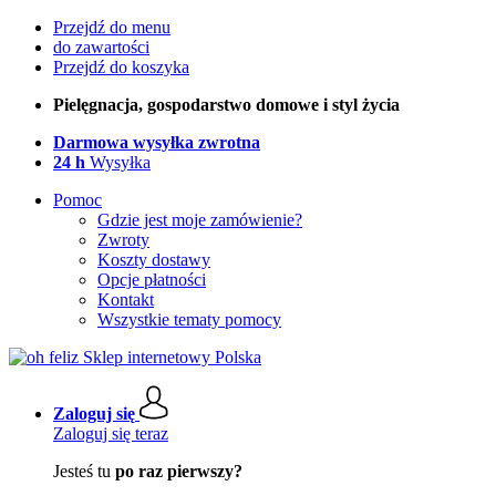
Przejdź do menu
do zawartości
Przejdź do koszyka
Pielęgnacja, gospodarstwo domowe i styl życia
Darmowa wysyłka zwrotna
24 h
Wysyłka
Pomoc
Gdzie jest moje zamówienie?
Zwroty
Koszty dostawy
Opcje płatności
Kontakt
Wszystkie tematy pomocy
Zaloguj się
Zaloguj się teraz
Jesteś tu
po raz pierwszy?