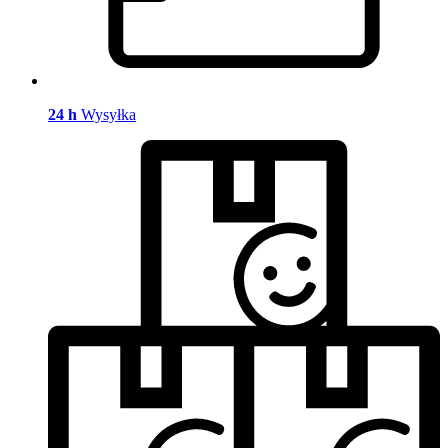
24 h
Wysyłka