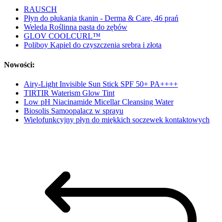
RAUSCH
Płyn do płukania tkanin - Derma & Care, 46 prań
Weleda Roślinna pasta do zębów
GLOV COOLCURL™
Poliboy Kąpiel do czyszczenia srebra i złota
Nowości:
Airy-Light Invisible Sun Stick SPF 50+ PA++++
TIRTIR Waterism Glow Tint
Low pH Niacinamide Micellar Cleansing Water
Biosolis Samoopalacz w sprayu
Wielofunkcyjny płyn do miękkich soczewek kontaktowych