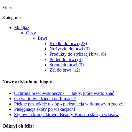
Filtry
Kategorie:
Makijaż
Oczy
Brwi
Kredki do brwi (23)
Nożyczki do brwi (3)
Produkty do stylizacji brwi (6)
Puder do brwi (4)
Serum do brwi (9)
Żel do brwi (12)
Nowe artykułu na blogu:
Ochrona przeciwsłoneczna — fakty, które warto znać
Co warto wiedzieć o perfumach?
Piękne paznokcie u stóp - pielęgnacja w domowym zaciszu
Pielęgnacja skóry po wakacjach!
Stylowe i kompaktowe! Beauty-Bars do skóry i włosów
Odkryj oh feliz: