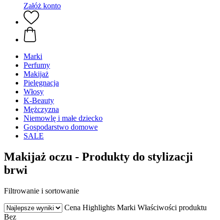
Załóż konto
Marki
Perfumy
Makijaż
Pielęgnacja
Włosy
K-Beauty
Mężczyzna
Niemowlę i małe dziecko
Gospodarstwo domowe
SALE
Makijaż oczu - Produkty do stylizacji
brwi
Filtrowanie i sortowanie
Cena
Highlights
Marki
Właściwości produktu
Bez