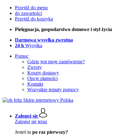
Przejdź do menu
do zawartości
Przejdź do koszyka
Pielęgnacja, gospodarstwo domowe i styl życia
Darmowa wysyłka zwrotna
24 h
Wysyłka
Pomoc
Gdzie jest moje zamówienie?
Zwroty
Koszty dostawy
Opcje płatności
Kontakt
Wszystkie tematy pomocy
Zaloguj się
Zaloguj się teraz
Jesteś tu
po raz pierwszy?