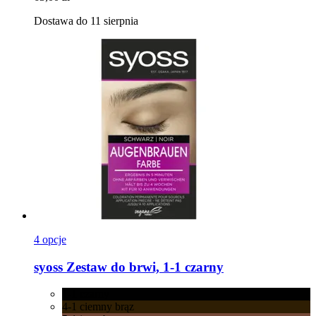
Dostawa do 11 sierpnia
4 opcje
syoss
Zestaw do brwi, 1-​1 czarny
1-1 czarny
4-1 ciemny brąz