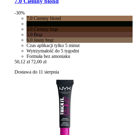
7.0 Ciemny blond
-30%
7.0 Ciemny blond
1.0 Czarny
3.0 Ciemny brąz
5.0 Brąz
6.0 Jasny brąz
Czas aplikacji tylko 5 minut
Wytrzymałość do 5 tygodni
Formuła bez amoniaku
50,12 zł
72,00 zł
Dostawa do 11 sierpnia