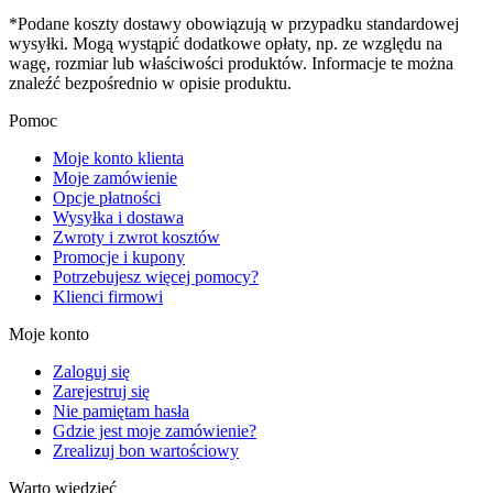
*Podane koszty dostawy obowiązują w przypadku standardowej
wysyłki. Mogą wystąpić dodatkowe opłaty, np. ze względu na
wagę, rozmiar lub właściwości produktów. Informacje te można
znaleźć bezpośrednio w opisie produktu.
Pomoc
Moje konto klienta
Moje zamówienie
Opcje płatności
Wysyłka i dostawa
Zwroty i zwrot kosztów
Promocje i kupony
Potrzebujesz więcej pomocy?
Klienci firmowi
Moje konto
Zaloguj się
Zarejestruj się
Nie pamiętam hasła
Gdzie jest moje zamówienie?
Zrealizuj bon wartościowy
Warto wiedzieć