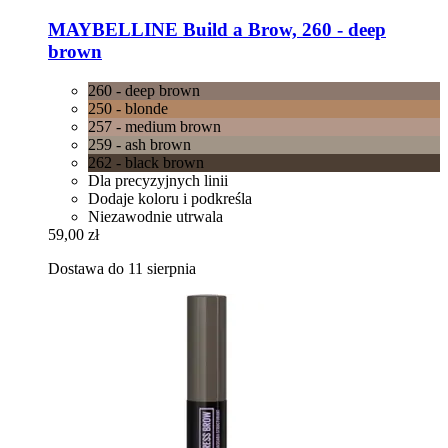
MAYBELLINE
Build a Brow, 260 -​ deep
brown
260 - deep brown
250 - blonde
257 - medium brown
259 - ash brown
262 - black brown
Dla precyzyjnych linii
Dodaje koloru i podkreśla
Niezawodnie utrwala
59,00 zł
Dostawa do 11 sierpnia