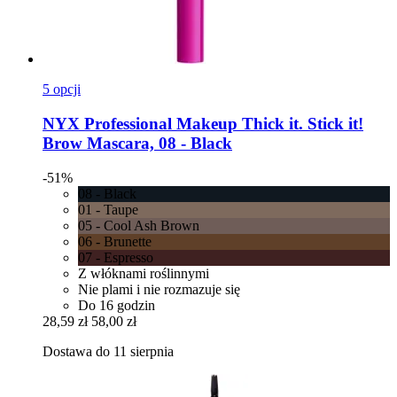
5 opcji
NYX Professional Makeup
Thick it. Stick it!
Brow Mascara, 08 -​ Black
-51%
08 - Black
01 - Taupe
05 - Cool Ash Brown
06 - Brunette
07 - Espresso
Z włóknami roślinnymi
Nie plami i nie rozmazuje się
Do 16 godzin
28,59 zł
58,00 zł
Dostawa do 11 sierpnia