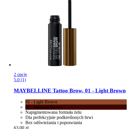
2 opcje
5.0 (1)
MAYBELLINE
Tattoo Brow, 01 -​ Light Brown
01 - Light Brown
02 - Medium Brown
Napigmentowana formuła żelu
Dla perfekcyjnie podkreślonych brwi
Bez odświeżania i poprawiania
63,00 zł