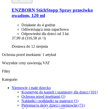
ENZBORN
StichStopp Spray przeciwko
owadom, 120 ml
Działanie do 4 godzin
Odświeżająca nuta zapachowa
Odpowiedni dla dzieci od 3 lat
37,99 zł
(316,58 zł / l)
Dostawa do 12 sierpnia
Ochrona przed insektami: 1 artykuł
Wszystkie ceny zawierają VAT
Filtry
Kategorie:
Niemowlę i małe dziecko
Kosmetyki do kąpieli i szampony dla dzieci (101)
Ochrona przed insektami (1)
Nakładki i podkładki na materace (1)
Pielęgnacja skóry dzieci i niemowląt (71)