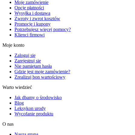
Moje zamówienie
Opcje płatności
Wysyłka i dostawa
Zwroty i zwrot kosztów
Promocje i kupony
Potrzebujesz więcej pomocy?
Klienci firmowi
Moje konto
Zaloguj się
Zarejestruj się
Nie pamiętam hasła
Gdzie jest moje zamówienie?
Zrealizuj bon wartościowy
Warto wiedzieć
Jak dbamy o środowisko
Blog
Leksykon urody
Wycofanie produktu
O nas
Nasza grupa