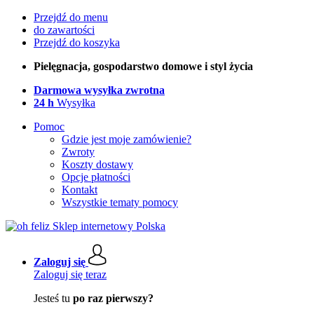
Przejdź do menu
do zawartości
Przejdź do koszyka
Pielęgnacja, gospodarstwo domowe i styl życia
Darmowa wysyłka zwrotna
24 h
Wysyłka
Pomoc
Gdzie jest moje zamówienie?
Zwroty
Koszty dostawy
Opcje płatności
Kontakt
Wszystkie tematy pomocy
Zaloguj się
Zaloguj się teraz
Jesteś tu
po raz pierwszy?