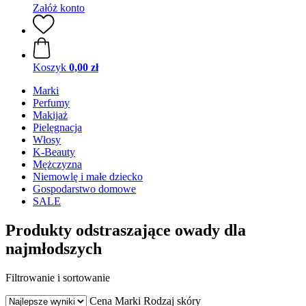
Załóż konto
Koszyk
0,00 zł
Marki
Perfumy
Makijaż
Pielęgnacja
Włosy
K-Beauty
Mężczyzna
Niemowlę i małe dziecko
Gospodarstwo domowe
SALE
Produkty odstraszające owady dla
najmłodszych
Filtrowanie i sortowanie
Cena
Marki
Rodzaj skóry