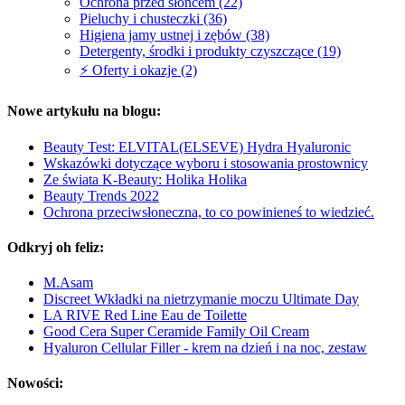
Ochrona przed słońcem (22)
Pieluchy i chusteczki (36)
Higiena jamy ustnej i zębów (38)
Detergenty, środki i produkty czyszczące (19)
⚡️ Oferty i okazje (2)
Nowe artykułu na blogu:
Beauty Test: ELVITAL(ELSEVE) Hydra Hyaluronic
Wskazówki dotyczące wyboru i stosowania prostownicy
Ze świata K-Beauty: Holika Holika
Beauty Trends 2022
Ochrona przeciwsłoneczna, to co powinieneś to wiedzieć.
Odkryj oh feliz:
M.Asam
Discreet Wkładki na nietrzymanie moczu Ultimate Day
LA RIVE Red Line Eau de Toilette
Good Cera Super Ceramide Family Oil Cream
Hyaluron Cellular Filler - krem na dzień i na noc, zestaw
Nowości: