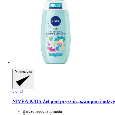
Do koszyka
5.0 (1)
NIVEA
KIDS Żel pod prysznic, szampon i odży
Bardzo łagodna formuła