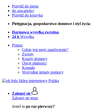
Przejdź do menu
do zawartości
Przejdź do koszyka
Pielęgnacja, gospodarstwo domowe i styl życia
Darmowa wysyłka zwrotna
24 h
Wysyłka
Pomoc
Gdzie jest moje zamówienie?
Zwroty
Koszty dostawy
Opcje płatności
Kontakt
Wszystkie tematy pomocy
Zaloguj się
Zaloguj się teraz
Jesteś tu
po raz pierwszy?