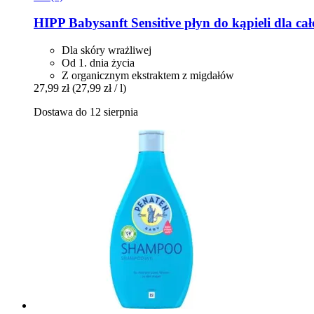
HIPP
Babysanft Sensitive płyn do kąpieli dla cał
Dla skóry wrażliwej
Od 1. dnia życia
Z organicznym ekstraktem z migdałów
27,99 zł
(27,99 zł / l)
Dostawa do 12 sierpnia