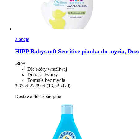
2 opcje
HIPP
Babysanft Sensitive pianka do mycia, Do
-86%
Dla skóry wrażliwej
Do rąk i twarzy
Formuła bez mydła
3,33 zł
22,99 zł
(13,32 zł / l)
Dostawa do 12 sierpnia