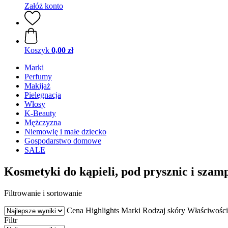
Załóż konto
Koszyk
0,00 zł
Marki
Perfumy
Makijaż
Pielęgnacja
Włosy
K-Beauty
Mężczyzna
Niemowlę i małe dziecko
Gospodarstwo domowe
SALE
Kosmetyki do kąpieli, pod prysznic i sza
Filtrowanie i sortowanie
Cena
Highlights
Marki
Rodzaj skóry
Właściwości
Filtr