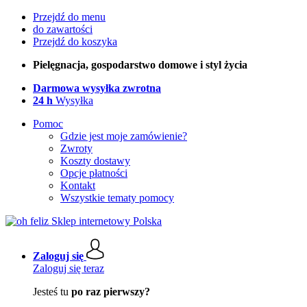
Przejdź do menu
do zawartości
Przejdź do koszyka
Pielęgnacja, gospodarstwo domowe i styl życia
Darmowa wysyłka zwrotna
24 h
Wysyłka
Pomoc
Gdzie jest moje zamówienie?
Zwroty
Koszty dostawy
Opcje płatności
Kontakt
Wszystkie tematy pomocy
Zaloguj się
Zaloguj się teraz
Jesteś tu
po raz pierwszy?