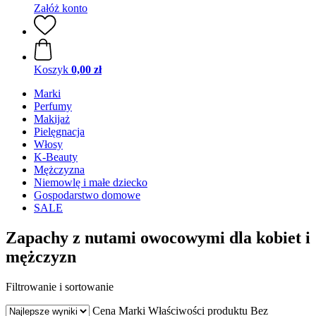
Załóż konto
Koszyk
0,00 zł
Marki
Perfumy
Makijaż
Pielęgnacja
Włosy
K-Beauty
Mężczyzna
Niemowlę i małe dziecko
Gospodarstwo domowe
SALE
Zapachy z nutami owocowymi dla kobiet i
mężczyzn
Filtrowanie i sortowanie
Cena
Marki
Właściwości produktu
Bez