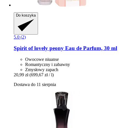
Do koszyka
5.0 (2)
Spirit
of lovely peony Eau de Parfum, 30 ml
Owocowe niuanse
Romantyczny i zabawny
Zmysłowy zapach
20,99 zł
(699,67 zł / l)
Dostawa do 11 sierpnia