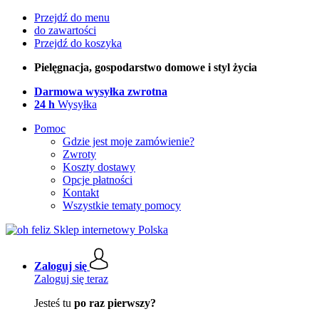
Przejdź do menu
do zawartości
Przejdź do koszyka
Pielęgnacja, gospodarstwo domowe i styl życia
Darmowa wysyłka zwrotna
24 h
Wysyłka
Pomoc
Gdzie jest moje zamówienie?
Zwroty
Koszty dostawy
Opcje płatności
Kontakt
Wszystkie tematy pomocy
Zaloguj się
Zaloguj się teraz
Jesteś tu
po raz pierwszy?