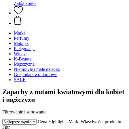
Załóż konto
Marki
Perfumy
Makijaż
Pielęgnacja
Włosy
K-Beauty
Mężczyzna
Niemowlę i małe dziecko
Gospodarstwo domowe
SALE
Zapachy z nutami kwiatowymi dla kobiet
i mężczyzn
Filtrowanie i sortowanie
Cena
Highlights
Marki
Właściwości produktu
Filtr