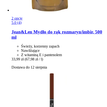
2 opcje
5.0 (4)
Jean&Len
Mydło do rąk rozmaryn/imbir, 500
ml
Świeży, korzenny zapach
Nawilżające
Z witaminą E i pantenolem
33,99 zł
(67,98 zł / l)
Dostawa do 12 sierpnia