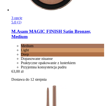
3 opcje
5.0 (1)
M.Asam
MAGIC FINISH Satin Bronzer,
Medium
Medium
Light
Deep
Dopasowane niuanse
Praktyczne opakowanie z lusterkiem
Przyjemna konsystencja pudru
63,00 zł
Dostawa do 12 sierpnia