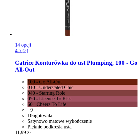
14 opcji
4.5 (2)
Catrice
Konturówka do ust Plumping, 100 -​ Go
All-​Out
100 - Go All-Out
010 - Understated Chic
040 - Starring Role
050 - Licence To Kiss
60 - Cheers To Life
+9
Długotrwała
Satynowo matowe wykończenie
Pięknie podkreśla usta
11,99 zł