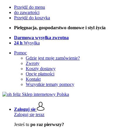
Przejdź do menu
do zawartości
Przejdź do koszyka
Pielęgnacja, gospodarstwo domowe i styl życia
Darmowa wysyłka zwrotna
24 h
Wysyłka
Pomoc
Gdzie jest moje zamówienie?
Zwroty
Koszty dostawy
Opcje płatności
Kontakt
Wszystkie tematy pomocy
Zaloguj się
Zaloguj się teraz
Jesteś tu
po raz pierwszy?