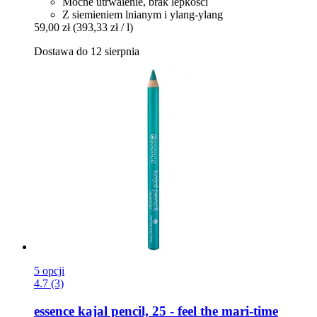
Mocne utrwalenie, brak lepkości
Z siemieniem lnianym i ylang-ylang
59,00 zł
(393,33 zł / l)
Dostawa do 12 sierpnia
5 opcji
4.7 (3)
essence
kajal pencil, 25 -​ feel the mari-​time