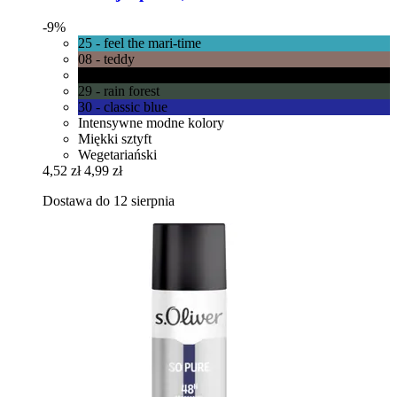
-9%
25 - feel the mari-time
08 - teddy
01 - black
29 - rain forest
30 - classic blue
Intensywne modne kolory
Miękki sztyft
Wegetariański
4,52 zł
4,99 zł
Dostawa do 12 sierpnia