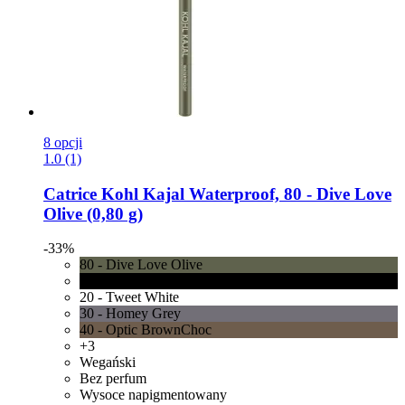
8 opcji
1.0 (1)
Catrice
Kohl Kajal Waterproof, 80 -​ Dive Love
Olive (0,80 g)
-33%
80 - Dive Love Olive
10 - Check Chic Black
20 - Tweet White
30 - Homey Grey
40 - Optic BrownChoc
+3
Wegański
Bez perfum
Wysoce napigmentowany