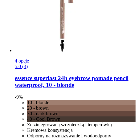
4 opcje
5.0 (3)
essence
superlast 24h eyebrow pomade pencil
waterproof, 10 -​ blonde
-9%
10 - blonde
20 - brown
30 - dark brown
40 - Cool Brown
Ze zintegrowaną szczoteczką i temperówką
Kremowa konsystencja
Odporny na rozmazywanie i wodoodporny