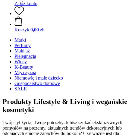
Załóż konto
Koszyk
0,00 zł
Marki
Perfumy
Makijaż
Pielęgnacja
Włosy
K-Beauty
Mężczyzna
Niemowlę i małe dziecko
Gospodarstwo domowe
SALE
Produkty Lifestyle & Living i wegańskie
kosmetyki
Twój styl życia, Twoje potrzeby: lubisz szukać ekskluzywnych
pomysłów na prezenty, aktualnych trendów dekoracyjnych lub
oddających emocje zapachów do pokoju? Czy ważne jest dla