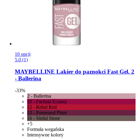
10 opcji
5.0 (1)
MAYBELLINE
Lakier do paznokci Fast Gel, 2
-​ Ballerina
-33%
2 - Ballerina
10 - Fuchsia Ecstasy
12 - Rebel Red
13 - Possessed Plum
16 - Sinful Stone
+5
Formuła wegańska
Intensywne kolory