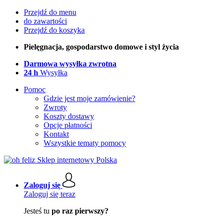
Przejdź do menu
do zawartości
Przejdź do koszyka
Pielęgnacja, gospodarstwo domowe i styl życia
Darmowa wysyłka zwrotna
24 h
Wysyłka
Pomoc
Gdzie jest moje zamówienie?
Zwroty
Koszty dostawy
Opcje płatności
Kontakt
Wszystkie tematy pomocy
Zaloguj się
Zaloguj się teraz
Jesteś tu
po raz pierwszy?