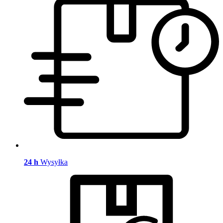
24 h
Wysyłka