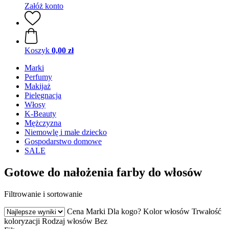
Załóż konto
Koszyk
0,00 zł
Marki
Perfumy
Makijaż
Pielęgnacja
Włosy
K-Beauty
Mężczyzna
Niemowlę i małe dziecko
Gospodarstwo domowe
SALE
Gotowe do nałożenia farby do włosów
Filtrowanie i sortowanie
Cena
Marki
Dla kogo?
Kolor włosów
Trwałość
koloryzacji
Rodzaj włosów
Bez