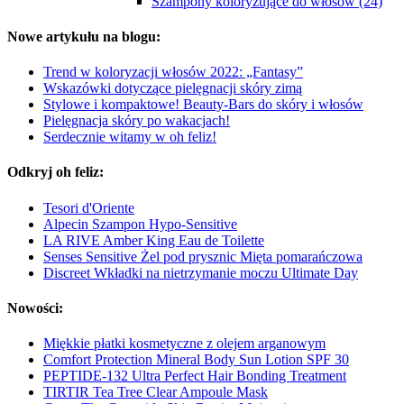
Szampony koloryzujące do włosów (24)
Nowe artykułu na blogu:
Trend w koloryzacji włosów 2022: „Fantasy”
Wskazówki dotyczące pielęgnacji skóry zimą
Stylowe i kompaktowe! Beauty-Bars do skóry i włosów
Pielęgnacja skóry po wakacjach!
Serdecznie witamy w oh feliz!
Odkryj oh feliz:
Tesori d'Oriente
Alpecin Szampon Hypo-Sensitive
LA RIVE Amber King Eau de Toilette
Senses Sensitive Żel pod prysznic Mięta pomarańczowa
Discreet Wkładki na nietrzymanie moczu Ultimate Day
Nowości:
Miękkie płatki kosmetyczne z olejem arganowym
Comfort Protection Mineral Body Sun Lotion SPF 30
PEPTIDE-132 Ultra Perfect Hair Bonding Treatment
TIRTIR Tea Tree Clear Ampoule Mask