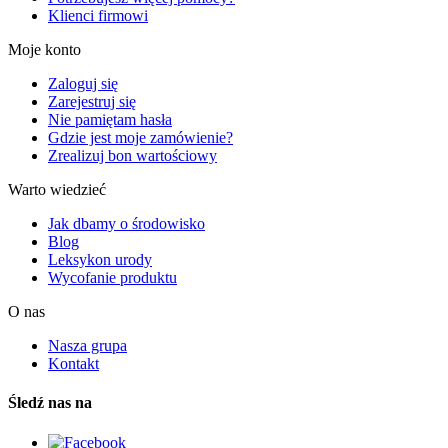
Klienci firmowi
Moje konto
Zaloguj się
Zarejestruj się
Nie pamiętam hasła
Gdzie jest moje zamówienie?
Zrealizuj bon wartościowy
Warto wiedzieć
Jak dbamy o środowisko
Blog
Leksykon urody
Wycofanie produktu
O nas
Nasza grupa
Kontakt
Śledź nas na