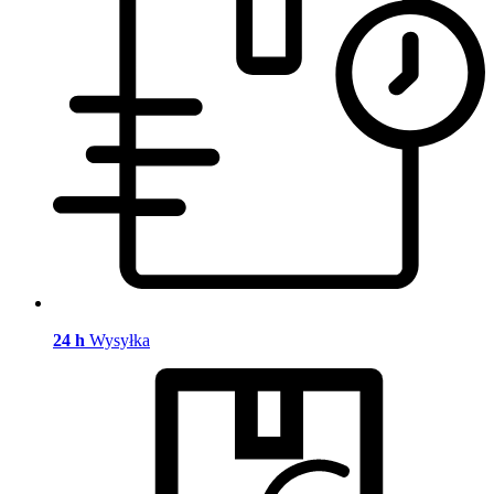
24 h
Wysyłka