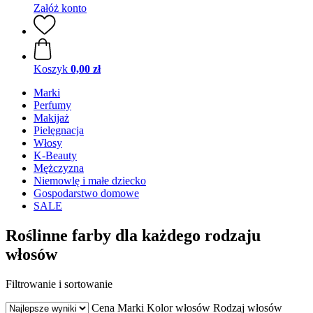
Załóż konto
Koszyk
0,00 zł
Marki
Perfumy
Makijaż
Pielęgnacja
Włosy
K-Beauty
Mężczyzna
Niemowlę i małe dziecko
Gospodarstwo domowe
SALE
Roślinne farby dla każdego rodzaju
włosów
Filtrowanie i sortowanie
Cena
Marki
Kolor włosów
Rodzaj włosów