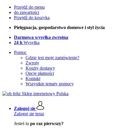
Przejdź do menu
do zawartości
Przejdź do koszyka
Pielęgnacja, gospodarstwo domowe i styl życia
Darmowa wysyłka zwrotna
24 h
Wysyłka
Pomoc
Gdzie jest moje zamówienie?
Zwroty
Koszty dostawy
Opcje płatności
Kontakt
Wszystkie tematy pomocy
Zaloguj się
Zaloguj się teraz
Jesteś tu
po raz pierwszy?