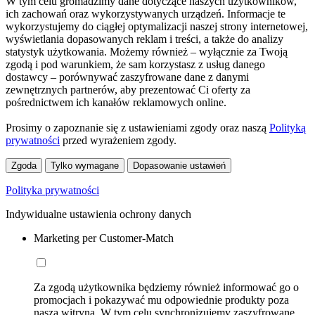
W tym celu gromadzimy dane dotyczące naszych użytkowników,
ich zachowań oraz wykorzystywanych urządzeń. Informacje te
wykorzystujemy do ciągłej optymalizacji naszej strony internetowej,
wyświetlania dopasowanych reklam i treści, a także do analizy
statystyk użytkowania. Możemy również – wyłącznie za Twoją
zgodą i pod warunkiem, że sam korzystasz z usług danego
dostawcy – porównywać zaszyfrowane dane z danymi
zewnętrznych partnerów, aby prezentować Ci oferty za
pośrednictwem ich kanałów reklamowych online.
Prosimy o zapoznanie się z ustawieniami zgody oraz naszą
Polityką
prywatności
przed wyrażeniem zgody.
Zgoda
Tylko wymagane
Dopasowanie ustawień
Polityka prywatności
Indywidualne ustawienia ochrony danych
Marketing per Customer-Match
Za zgodą użytkownika będziemy również informować go o
promocjach i pokazywać mu odpowiednie produkty poza
naszą witryną. W tym celu synchronizujemy zaszyfrowane