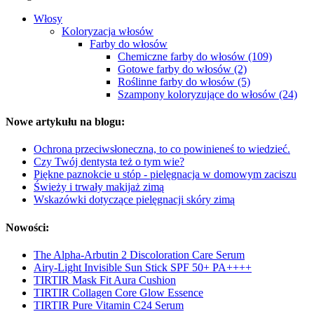
Włosy
Koloryzacja włosów
Farby do włosów
Chemiczne farby do włosów (109)
Gotowe farby do włosów (2)
Roślinne farby do włosów (5)
Szampony koloryzujące do włosów (24)
Nowe artykułu na blogu:
Ochrona przeciwsłoneczna, to co powinieneś to wiedzieć.
Czy Twój dentysta też o tym wie?
Piękne paznokcie u stóp - pielęgnacja w domowym zaciszu
Świeży i trwały makijaż zimą
Wskazówki dotyczące pielęgnacji skóry zimą
Nowości:
The Alpha-Arbutin 2 Discoloration Care Serum
Airy-Light Invisible Sun Stick SPF 50+ PA++++
TIRTIR Mask Fit Aura Cushion
TIRTIR Collagen Core Glow Essence
TIRTIR Pure Vitamin C24 Serum