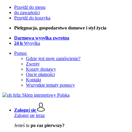
Przejdź do menu
do zawartości
Przejdź do koszyka
Pielęgnacja, gospodarstwo domowe i styl życia
Darmowa wysyłka zwrotna
24 h
Wysyłka
Pomoc
Gdzie jest moje zamówienie?
Zwroty
Koszty dostawy
Opcje płatności
Kontakt
Wszystkie tematy pomocy
Zaloguj się
Zaloguj się teraz
Jesteś tu
po raz pierwszy?