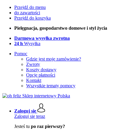
Przejdź do menu
do zawartości
Przejdź do koszyka
Pielęgnacja, gospodarstwo domowe i styl życia
Darmowa wysyłka zwrotna
24 h
Wysyłka
Pomoc
Gdzie jest moje zamówienie?
Zwroty
Koszty dostawy
Opcje płatności
Kontakt
Wszystkie tematy pomocy
Zaloguj się
Zaloguj się teraz
Jesteś tu
po raz pierwszy?