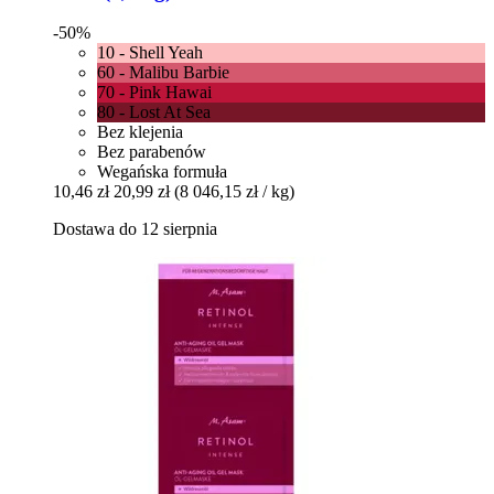
-50%
10 - Shell Yeah
60 - Malibu Barbie
70 - Pink Hawai
80 - Lost At Sea
Bez klejenia
Bez parabenów
Wegańska formuła
10,46 zł
20,99 zł
(8 046,15 zł / kg)
Dostawa do 12 sierpnia