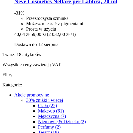
Neve Cosmetics
Nettare per Labbra, 20 ml
-31%
Przezroczysta szminka
Możesz mieszać z pigmentami
Prosta w użyciu
40,64 zł
59,00 zł
(2 032,00 zł / l)
Dostawa do 12 sierpnia
Twarz: 18 artykułów
Wszystkie ceny zawierają VAT
Filtry
Kategorie:
Akcje promocyjne
30% zniżki i więcej
Ciało (22)
Make-up (61)
Mężczyzna (7)
Niemowlę & Dziecko (2)
Perfumy (2)
Twarz (18)