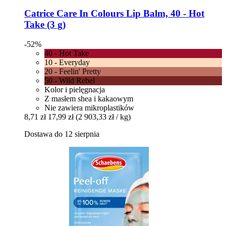
Catrice
Care In Colours Lip Balm, 40 -​ Hot
Take (3 g)
-52%
40 - Hot Take
10 - Everyday
20 - Feelin' Pretty
50 - Wild Rebel
Kolor i pielęgnacja
Z masłem shea i kakaowym
Nie zawiera mikroplastików
8,71 zł
17,99 zł
(2 903,33 zł / kg)
Dostawa do 12 sierpnia