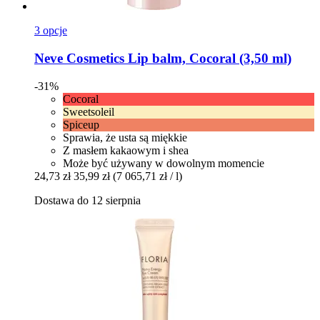
3 opcje
Neve Cosmetics
Lip balm, Cocoral (3,50 ml)
-31%
Cocoral
Sweetsoleil
Spiceup
Sprawia, że usta są miękkie
Z masłem kakaowym i shea
Może być używany w dowolnym momencie
24,73 zł
35,99 zł
(7 065,71 zł / l)
Dostawa do 12 sierpnia