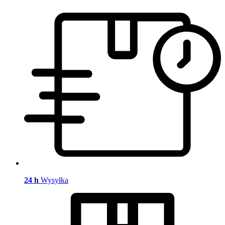
24 h
Wysyłka