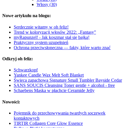
Włosy (30)
Nowe artykułu na blogu:
Serdecznie witamy w oh feliz!
Trend w koloryzacji włosów 2022: „Fantasy”
myRapunzel! - Jak koszmar stał się bajką!
Praktyczny system uzupełnień
Ochrona przeciwsłoneczna — fakty, które warto znać
Odkryj oh feliz:
Schwarzkopf
Yankee Candle Wax Melt Soft Blanket
Świeca zapachowa Signature Small Tumbler Bayside Cedar
SANS SOUCIS Cleansing Toner gentle + alcohol - free
Schaebens Maska w płachcie Ceramide Jelly
Nowości:
Pojemnik do przechowywania twardych soczewek
kontaktowych
TIRTIR Collagen Core Glow Essence