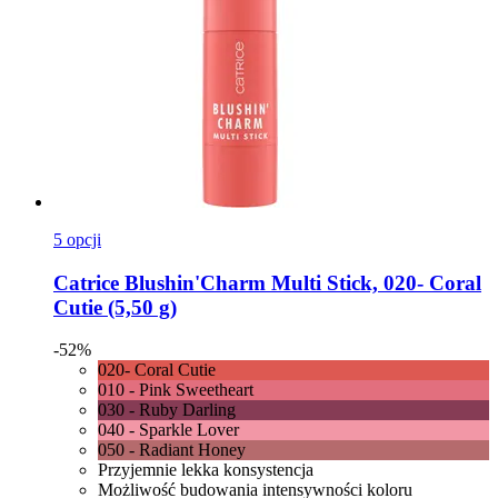
5 opcji
Catrice
Blushin'Charm Multi Stick, 020-​ Coral
Cutie (5,50 g)
-52%
020- Coral Cutie
010 - Pink Sweetheart
030 - Ruby Darling
040 - Sparkle Lover
050 - Radiant Honey
Przyjemnie lekka konsystencja
Możliwość budowania intensywności koloru