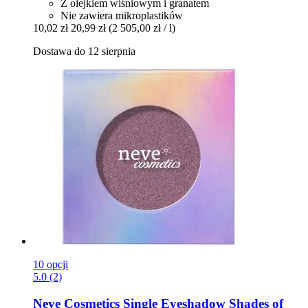
Z olejkiem wiśniowym i granatem
Nie zawiera mikroplastików
10,02 zł
20,99 zł
(2 505,00 zł / l)
Dostawa do 12 sierpnia
10 opcji
5.0 (2)
Neve Cosmetics
Single Eyeshadow Shades of