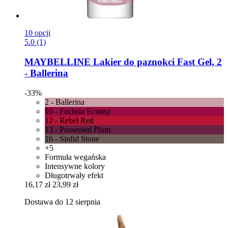
10 opcji
5.0 (1)
MAYBELLINE
Lakier do paznokci Fast Gel, 2
-​ Ballerina
-33%
2 - Ballerina
10 - Fuchsia Ecstasy
12 - Rebel Red
13 - Possessed Plum
16 - Sinful Stone
+5
Formuła wegańska
Intensywne kolory
Długotrwały efekt
16,17 zł
23,99 zł
Dostawa do 12 sierpnia