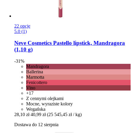
22 opcje
5.0 (1)
Neve Cosmetics
Pastello lipstick, Mandragora
(1,10 g)
-31%
Mandragora
Ballerina
Marmotta
Fenicottero
Vino
+17
Z cennymi olejkami
Mocne, wyraziste kolory
Wegańska
28,10 zł
40,99 zł
(25 545,45 zł / kg)
Dostawa do 12 sierpnia