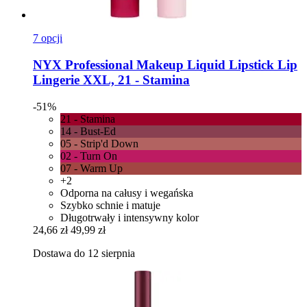
7 opcji
NYX Professional Makeup
Liquid Lipstick Lip
Lingerie XXL, 21 -​ Stamina
-51%
21 - Stamina
14 - Bust-Ed
05 - Strip'd Down
02 - Turn On
07 - Warm Up
+2
Odporna na całusy i wegańska
Szybko schnie i matuje
Długotrwały i intensywny kolor
24,66 zł
49,99 zł
Dostawa do 12 sierpnia