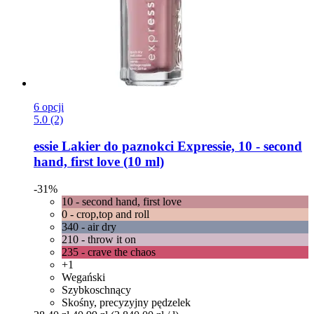
6 opcji
5.0 (2)
essie
Lakier do paznokci Expressie, 10 -​ second
hand, first love (10 ml)
-31%
10 - second hand, first love
0 - crop,top and roll
340 - air dry
210 - throw it on
235 - crave the chaos
+1
Wegański
Szybkoschnący
Skośny, precyzyjny pędzelek