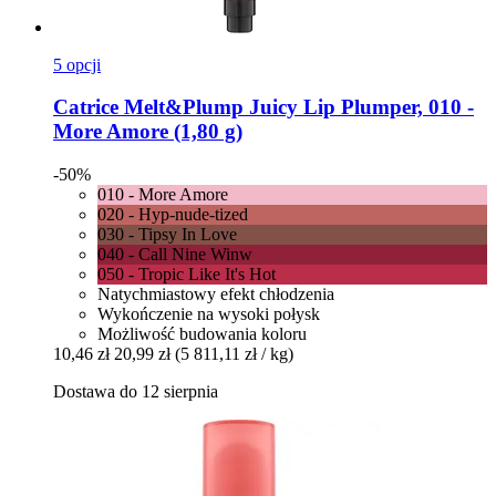
5 opcji
Catrice
Melt&Plump Juicy Lip Plumper, 010 -​
More Amore (1,80 g)
-50%
010 - More Amore
020 - Hyp-nude-tized
030 - Tipsy In Love
040 - Call Nine Winw
050 - Tropic Like It's Hot
Natychmiastowy efekt chłodzenia
Wykończenie na wysoki połysk
Możliwość budowania koloru
10,46 zł
20,99 zł
(5 811,11 zł / kg)
Dostawa do 12 sierpnia