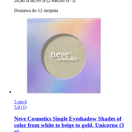
28,40 zł
40,99 zł
(2 840,00 zł / l)
Dostawa do 12 sierpnia
5 opcji
5.0 (1)
Neve Cosmetics
Single Eyeshadow Shades of
color from white to beige to gold, Unicorno (3
g)