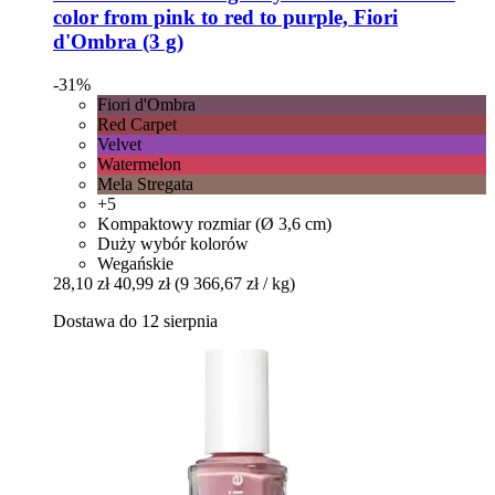
color from pink to red to purple, Fiori
d'Ombra (3 g)
-31%
Fiori d'Ombra
Red Carpet
Velvet
Watermelon
Mela Stregata
+5
Kompaktowy rozmiar (Ø 3,6 cm)
Duży wybór kolorów
Wegańskie
28,10 zł
40,99 zł
(9 366,67 zł / kg)
Dostawa do 12 sierpnia