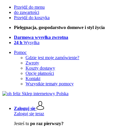
Przejdź do menu
do zawartości
Przejdź do koszyka
Pielęgnacja, gospodarstwo domowe i styl życia
Darmowa wysyłka zwrotna
24 h
Wysyłka
Pomoc
Gdzie jest moje zamówienie?
Zwroty
Koszty dostawy
Opcje płatności
Kontakt
Wszystkie tematy pomocy
Zaloguj się
Zaloguj się teraz
Jesteś tu
po raz pierwszy?