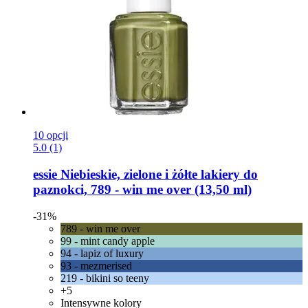
10 opcji
5.0 (1)
essie
Niebieskie, zielone i żółte lakiery do
paznokci, 789 -​ win me over (13,50 ml)
-31%
789 - win me over
99 - mint candy apple
94 - lapiz of luxury
93 - mezmerised
219 - bikini so teeny
+5
Intensywne kolory