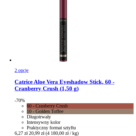
2 opcje
Catrice
Aloe Vera Eyeshadow Stick, 60 -​
Cranberry Crush (1,50 g)
-70%
60 - Cranberry Crush
10 - Golden Toffee
Długotrwały
Intensywny kolor
Praktyczny format sztyftu
6,27 zł
20,99 zł
(4 180,00 zł / kg)