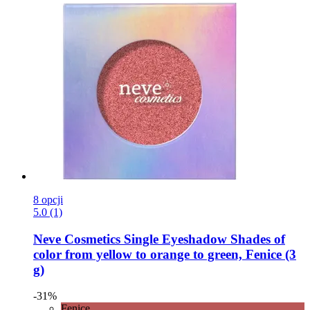
8 opcji
5.0 (1)
Neve Cosmetics
Single Eyeshadow Shades of
color from yellow to orange to green, Fenice (3
g)
-31%
Fenice