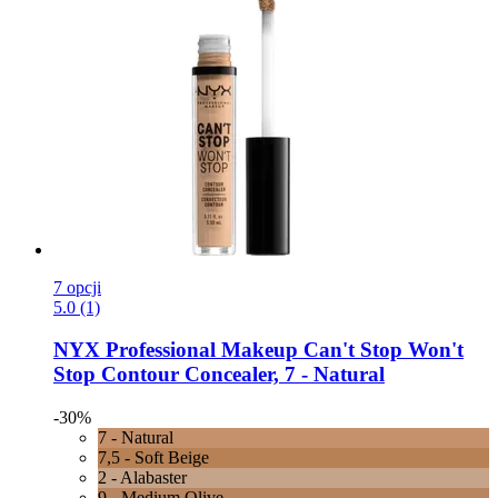
7 opcji
5.0 (1)
NYX Professional Makeup
Can't Stop Won't
Stop Contour Concealer, 7 -​ Natural
-30%
7 - Natural
7,5 - Soft Beige
2 - Alabaster
9 - Medium Olive