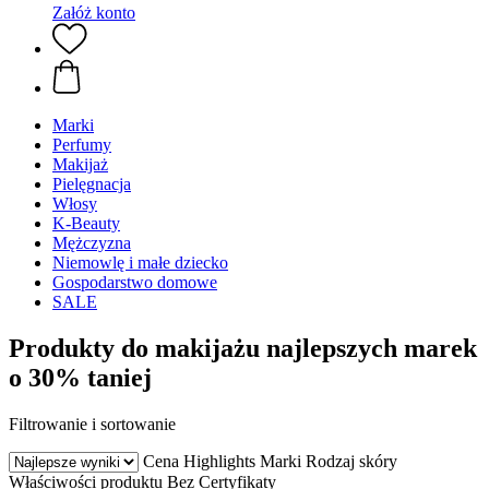
Załóż konto
Marki
Perfumy
Makijaż
Pielęgnacja
Włosy
K-Beauty
Mężczyzna
Niemowlę i małe dziecko
Gospodarstwo domowe
SALE
Produkty do makijażu najlepszych marek
o 30% taniej
Filtrowanie i sortowanie
Cena
Highlights
Marki
Rodzaj skóry
Właściwości produktu
Bez
Certyfikaty