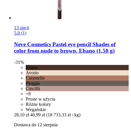
13 opcji
5.0 (1)
Neve Cosmetics
Pastel eye pencil Shades of
color from nude to brown, Ebano (1,50 g)
-31%
Ebano
Avorio
Caramello
Pioggia
Cincillà
+8
Proste w użyciu
Różne kolory
Wegańskie
28,10 zł
40,99 zł
(18 733,33 zł / kg)
Dostawa do 12 sierpnia