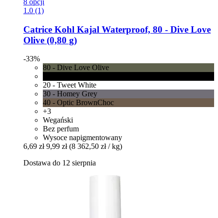
8 opcji
1.0 (1)
Catrice
Kohl Kajal Waterproof, 80 -​ Dive Love
Olive (0,80 g)
-33%
80 - Dive Love Olive
10 - Check Chic Black
20 - Tweet White
30 - Homey Grey
40 - Optic BrownChoc
+3
Wegański
Bez perfum
Wysoce napigmentowany
6,69 zł
9,99 zł
(8 362,50 zł / kg)
Dostawa do 12 sierpnia