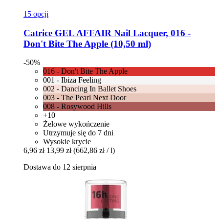
15 opcji
Catrice
GEL AFFAIR Nail Lacquer, 016 -​
Don't Bite The Apple (10,50 ml)
-50%
016 - Don't Bite The Apple
001 - Ibiza Feeling
002 - Dancing In Ballet Shoes
003 - The Pearl Next Door
008 - Rosywood Hills
+10
Żelowe wykończenie
Utrzymuje się do 7 dni
Wysokie krycie
6,96 zł
13,99 zł
(662,86 zł / l)
Dostawa do 12 sierpnia