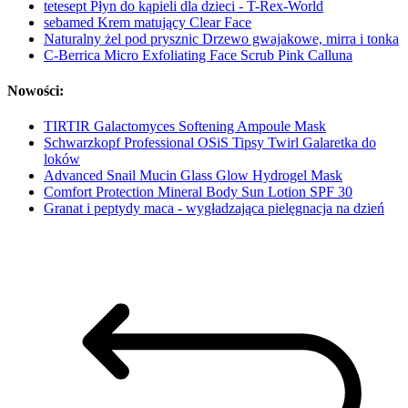
tetesept Płyn do kąpieli dla dzieci - T-Rex-World
sebamed Krem matujący Clear Face
Naturalny żel pod prysznic Drzewo gwajakowe, mirra i tonka
C-Berrica Micro Exfoliating Face Scrub Pink Calluna
Nowości:
TIRTIR Galactomyces Softening Ampoule Mask
Schwarzkopf Professional OSiS Tipsy Twirl Galaretka do
loków
Advanced Snail Mucin Glass Glow Hydrogel Mask
Comfort Protection Mineral Body Sun Lotion SPF 30
Granat i peptydy maca - wygładzająca pielęgnacja na dzień