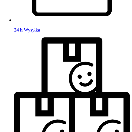
24 h
Wysyłka