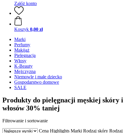
Załóż konto
Koszyk
0,00 zł
Marki
Perfumy
Makijaż
Pielęgnacja
Włosy
K-Beauty
Mężczyzna
Niemowlę i małe dziecko
Gospodarstwo domowe
SALE
Produkty do pielęgnacji męskiej skóry i
włosów 30% taniej
Filtrowanie i sortowanie
Cena
Highlights
Marki
Rodzaj skóry
Rodzaj