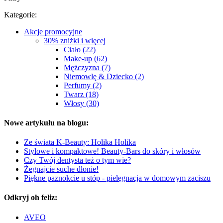
Kategorie:
Akcje promocyjne
30% zniżki i więcej
Ciało (22)
Make-up (62)
Mężczyzna (7)
Niemowlę & Dziecko (2)
Perfumy (2)
Twarz (18)
Włosy (30)
Nowe artykułu na blogu:
Ze świata K-Beauty: Holika Holika
Stylowe i kompaktowe! Beauty-Bars do skóry i włosów
Czy Twój dentysta też o tym wie?
Żegnajcie suche dłonie!
Piękne paznokcie u stóp - pielęgnacja w domowym zaciszu
Odkryj oh feliz:
AVEO