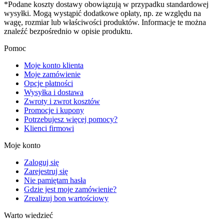
*Podane koszty dostawy obowiązują w przypadku standardowej
wysyłki. Mogą wystąpić dodatkowe opłaty, np. ze względu na
wagę, rozmiar lub właściwości produktów. Informacje te można
znaleźć bezpośrednio w opisie produktu.
Pomoc
Moje konto klienta
Moje zamówienie
Opcje płatności
Wysyłka i dostawa
Zwroty i zwrot kosztów
Promocje i kupony
Potrzebujesz więcej pomocy?
Klienci firmowi
Moje konto
Zaloguj się
Zarejestruj się
Nie pamiętam hasła
Gdzie jest moje zamówienie?
Zrealizuj bon wartościowy
Warto wiedzieć