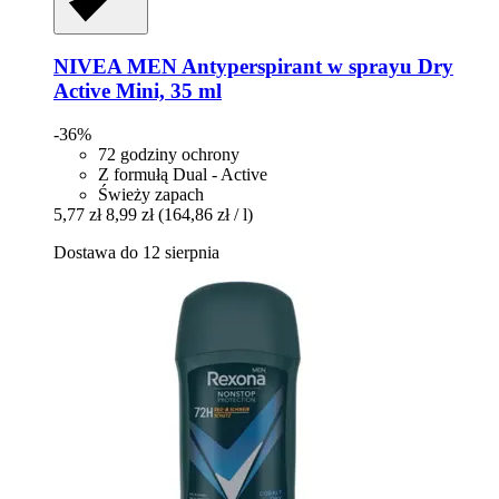
NIVEA
MEN Antyperspirant w sprayu Dry
Active Mini, 35 ml
-36%
72 godziny ochrony
Z formułą Dual - Active
Świeży zapach
5,77 zł
8,99 zł
(164,86 zł / l)
Dostawa do 12 sierpnia