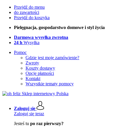
Przejdź do menu
do zawartości
Przejdź do koszyka
Pielęgnacja, gospodarstwo domowe i styl życia
Darmowa wysyłka zwrotna
24 h
Wysyłka
Pomoc
Gdzie jest moje zamówienie?
Zwroty
Koszty dostawy
Opcje płatności
Kontakt
Wszystkie tematy pomocy
Zaloguj się
Zaloguj się teraz
Jesteś tu
po raz pierwszy?