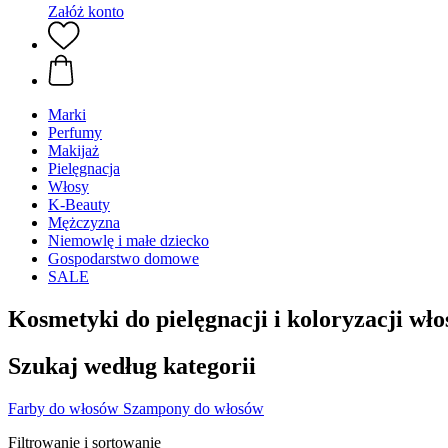
Załóż konto
Marki
Perfumy
Makijaż
Pielęgnacja
Włosy
K-Beauty
Mężczyzna
Niemowlę i małe dziecko
Gospodarstwo domowe
SALE
Kosmetyki do pielęgnacji i koloryzacji wł
Szukaj według kategorii
Farby do włosów
Szampony do włosów
Filtrowanie i sortowanie