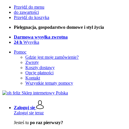
Przejdź do menu
do zawartości
Przejdź do koszyka
Pielęgnacja, gospodarstwo domowe i styl życia
Darmowa wysyłka zwrotna
24 h
Wysyłka
Pomoc
Gdzie jest moje zamówienie?
Zwroty
Koszty dostawy
Opcje płatności
Kontakt
Wszystkie tematy pomocy
Zaloguj się
Zaloguj się teraz
Jesteś tu
po raz pierwszy?