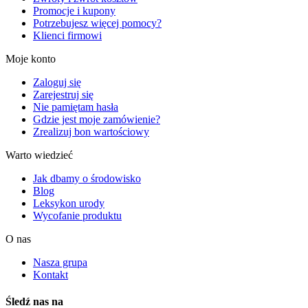
Promocje i kupony
Potrzebujesz więcej pomocy?
Klienci firmowi
Moje konto
Zaloguj się
Zarejestruj się
Nie pamiętam hasła
Gdzie jest moje zamówienie?
Zrealizuj bon wartościowy
Warto wiedzieć
Jak dbamy o środowisko
Blog
Leksykon urody
Wycofanie produktu
O nas
Nasza grupa
Kontakt
Śledź nas na