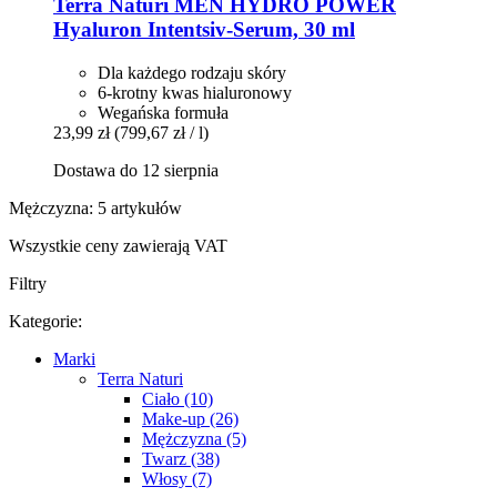
Terra Naturi
MEN HYDRO POWER
Hyaluron Intentsiv-​Serum, 30 ml
Dla każdego rodzaju skóry
6-krotny kwas hialuronowy
Wegańska formuła
23,99 zł
(799,67 zł / l)
Dostawa do 12 sierpnia
Mężczyzna: 5 artykułów
Wszystkie ceny zawierają VAT
Filtry
Kategorie:
Marki
Terra Naturi
Ciało (10)
Make-up (26)
Mężczyzna (5)
Twarz (38)
Włosy (7)