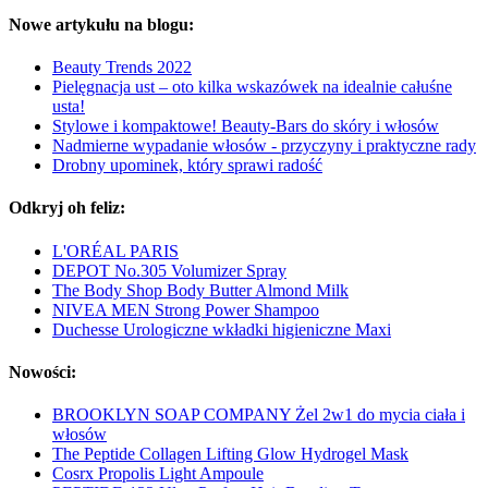
Nowe artykułu na blogu:
Beauty Trends 2022
Pielęgnacja ust – oto kilka wskazówek na idealnie całuśne
usta!
Stylowe i kompaktowe! Beauty-Bars do skóry i włosów
Nadmierne wypadanie włosów - przyczyny i praktyczne rady
Drobny upominek, który sprawi radość
Odkryj oh feliz:
L'ORÉAL PARIS
DEPOT No.305 Volumizer Spray
The Body Shop Body Butter Almond Milk
NIVEA MEN Strong Power Shampoo
Duchesse Urologiczne wkładki higieniczne Maxi
Nowości:
BROOKLYN SOAP COMPANY Żel 2w1 do mycia ciała i
włosów
The Peptide Collagen Lifting Glow Hydrogel Mask
Cosrx Propolis Light Ampoule