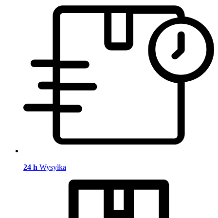
24 h
Wysyłka