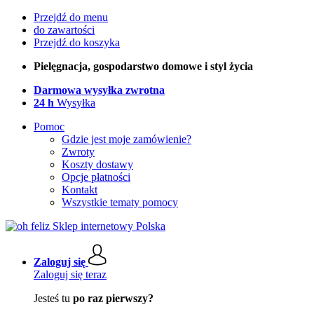
Przejdź do menu
do zawartości
Przejdź do koszyka
Pielęgnacja, gospodarstwo domowe i styl życia
Darmowa wysyłka zwrotna
24 h
Wysyłka
Pomoc
Gdzie jest moje zamówienie?
Zwroty
Koszty dostawy
Opcje płatności
Kontakt
Wszystkie tematy pomocy
Zaloguj się
Zaloguj się teraz
Jesteś tu
po raz pierwszy?