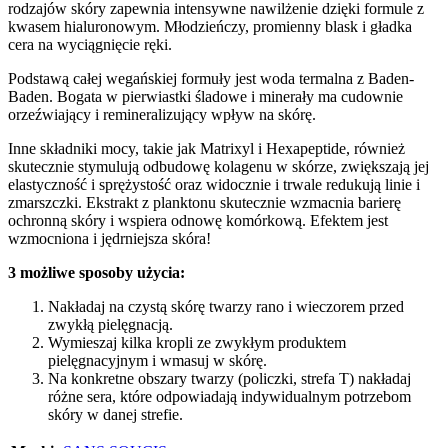
rodzajów skóry zapewnia intensywne nawilżenie dzięki formule z
kwasem hialuronowym. Młodzieńczy, promienny blask i gładka
cera na wyciągnięcie ręki.
Podstawą całej wegańskiej formuły jest woda termalna z Baden-
Baden. Bogata w pierwiastki śladowe i minerały ma cudownie
orzeźwiający i remineralizujący wpływ na skórę.
Inne składniki mocy, takie jak Matrixyl i Hexapeptide, również
skutecznie stymulują odbudowę kolagenu w skórze, zwiększają jej
elastyczność i sprężystość oraz widocznie i trwale redukują linie i
zmarszczki. Ekstrakt z planktonu skutecznie wzmacnia barierę
ochronną skóry i wspiera odnowę komórkową. Efektem jest
wzmocniona i jędrniejsza skóra!
3 możliwe sposoby użycia:
Nakładaj na czystą skórę twarzy rano i wieczorem przed
zwykłą pielęgnacją.
Wymieszaj kilka kropli ze zwykłym produktem
pielęgnacyjnym i wmasuj w skórę.
Na konkretne obszary twarzy (policzki, strefa T) nakładaj
różne sera, które odpowiadają indywidualnym potrzebom
skóry w danej strefie.