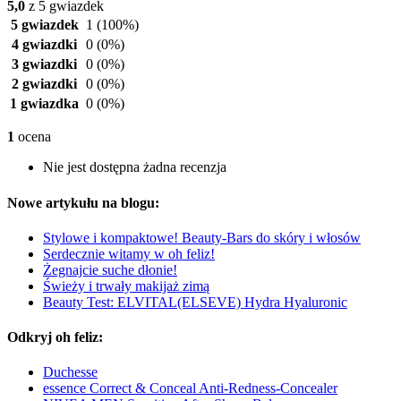
5,0
z 5 gwiazdek
5 gwiazdek
1
(100%)
4 gwiazdki
0
(0%)
3 gwiazdki
0
(0%)
2 gwiazdki
0
(0%)
1 gwiazdka
0
(0%)
1
ocena
Nie jest dostępna żadna recenzja
Nowe artykułu na blogu:
Stylowe i kompaktowe! Beauty-Bars do skóry i włosów
Serdecznie witamy w oh feliz!
Żegnajcie suche dłonie!
Świeży i trwały makijaż zimą
Beauty Test: ELVITAL(ELSEVE) Hydra Hyaluronic
Odkryj oh feliz:
Duchesse
essence Correct & Conceal Anti-Redness-Concealer