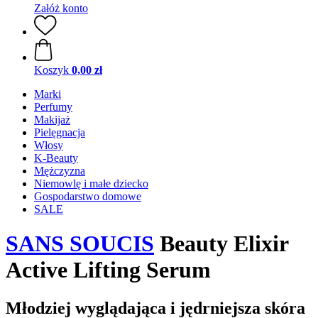
Załóż konto
Koszyk
0,00 zł
Marki
Perfumy
Makijaż
Pielęgnacja
Włosy
K-Beauty
Mężczyzna
Niemowlę i małe dziecko
Gospodarstwo domowe
SALE
SANS SOUCIS
Beauty Elixir
Active Lifting Serum
Młodziej wyglądająca i jędrniejsza skóra