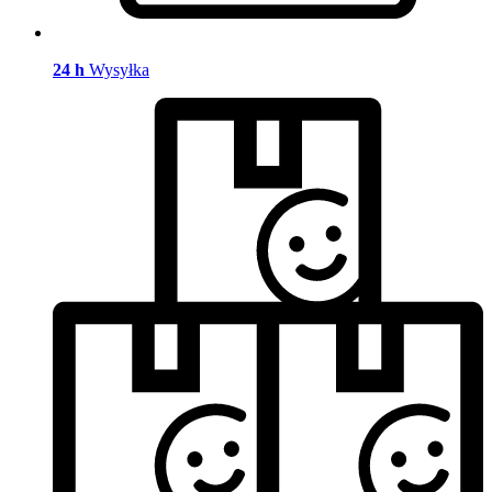
24 h
Wysyłka