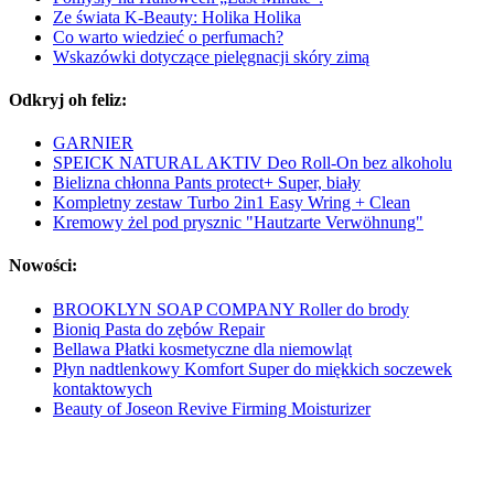
Ze świata K-Beauty: Holika Holika
Co warto wiedzieć o perfumach?
Wskazówki dotyczące pielęgnacji skóry zimą
Odkryj oh feliz:
GARNIER
SPEICK NATURAL AKTIV Deo Roll-On bez alkoholu
Bielizna chłonna Pants protect+ Super, biały
Kompletny zestaw Turbo 2in1 Easy Wring + Clean
Kremowy żel pod prysznic "Hautzarte Verwöhnung"
Nowości:
BROOKLYN SOAP COMPANY Roller do brody
Bioniq Pasta do zębów Repair
Bellawa Płatki kosmetyczne dla niemowląt
Płyn nadtlenkowy Komfort Super do miękkich soczewek
kontaktowych
Beauty of Joseon Revive Firming Moisturizer