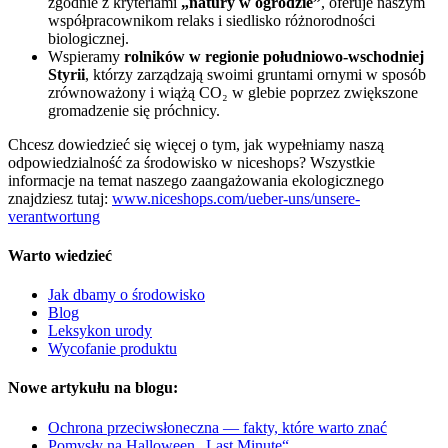
zgodnie z kryteriami
„natury w ogrodzie”
, oferuje naszym
współpracownikom relaks i siedlisko różnorodności
biologicznej.
Wspieramy
rolników w regionie południowo-wschodniej
Styrii
, którzy zarządzają swoimi gruntami ornymi w sposób
zrównoważony i wiążą CO₂ w glebie poprzez zwiększone
gromadzenie się próchnicy.
Chcesz dowiedzieć się więcej o tym, jak wypełniamy naszą
odpowiedzialność za środowisko w niceshops? Wszystkie
informacje na temat naszego zaangażowania ekologicznego
znajdziesz tutaj:
www.niceshops.com/ueber-uns/unsere-
verantwortung
Warto wiedzieć
Jak dbamy o środowisko
Blog
Leksykon urody
Wycofanie produktu
Nowe artykułu na blogu:
Ochrona przeciwsłoneczna — fakty, które warto znać
Pomysły na Halloween „Last Minute“.