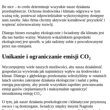
Be nice – to credo determinuje wszystkie nasze działania
przedsiębiorcze. Ochrona środowiska i klimatu odgrywa w tym
ważną rolę, ponieważ odpowiedzialnie wykorzystujemy dostępne
nam zasoby. Jako firma chcemy aktywnie kształtować przyszłość i
wspierać zrównoważony rozwój.
Dlatego biznes rozsądny ekologicznie i świadomy dla klimatu jest
dla nas bardzo ważny. Ważnym wskaźnikiem gospodarki
ekologicznej jest sposób, w jaki radzimy sobie z powodowanymi
przez nas emisjami.
Unikanie i ograniczanie emisji CO₂
Wyczerpujemy wiele naszych możliwości, aby nasza działalność
gospodarcza wywierała jak najmniejszy wpływ na środowisko i
klimat. Dlatego z głębokiego przekonania wdrożyliśmy w ostatnich
latach szeroko zakrojone działania ekologiczne i nadal z pełną
energią pracujemy, aby przede wszystkim zapobiec powstawaniu
emisji gazów cieplarnianych i maksymalnie ograniczyć
nieuniknioną emisję CO₂.
O tym, jak nasze działania proekologiczne i klimatyczne przynoszą
owoce i są dostrzegane, świadczy między innymi Nagroda