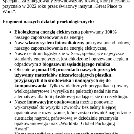
Specjalna za zintegrowany zrównoważony rozwój, którą niceshops
przyznało w 2022 roku przez światowy instytut „Great Place to
Work”.
Fragment naszych działań proekologicznych:
Ekologiczną energią elektryczną
pokrywamy
100%
naszego zapotrzebowania na energię.
Nasz
własny system fotowoltaiczny
pokrywa ponad połowę
naszego zapotrzebowania na energię elektryczną.
Nasze centrum logistyczne w Saaz, spełniające najwyższe
standardy energetyczne, jest chłodzone i ogrzewane ciepłem
odpadowym
z biogazowni sąsiadującego rolnika
.
Obecnie
w ponad 98 procentach naszych przesyłek
używamy materiałów niezawierających plastiku,
przyjaznych dla środowiska i nadających się do
kompostowania
. Tylko w nielicznych przypadkach (towary
wielkogabarytowe i wysyłka na paletach) nadal nie ma
alternatywy dla folii plastikowej nadającej się do recyklingu.
Nasze
innowacyjne opakowania
można ponownie
wykorzystać do wysyłki i zwrotów bez taśmy klejącej –
opatentowane rozwiązanie, które zostało również nagrodzone
austriacką nagrodą państwową w dziedzinie przemysłu
opakowaniowego oraz „WorldStar Global Packaging
Award”.