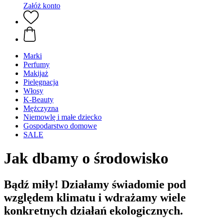
Załóż konto
Marki
Perfumy
Makijaż
Pielęgnacja
Włosy
K-Beauty
Mężczyzna
Niemowlę i małe dziecko
Gospodarstwo domowe
SALE
Jak dbamy o środowisko
Bądź miły! Działamy świadomie pod
względem klimatu i wdrażamy wiele
konkretnych działań ekologicznych.