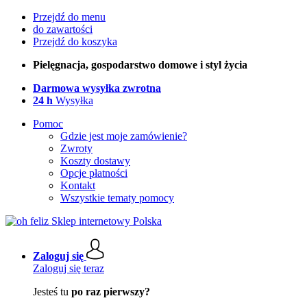
Przejdź do menu
do zawartości
Przejdź do koszyka
Pielęgnacja, gospodarstwo domowe i styl życia
Darmowa wysyłka zwrotna
24 h
Wysyłka
Pomoc
Gdzie jest moje zamówienie?
Zwroty
Koszty dostawy
Opcje płatności
Kontakt
Wszystkie tematy pomocy
Zaloguj się
Zaloguj się teraz
Jesteś tu
po raz pierwszy?