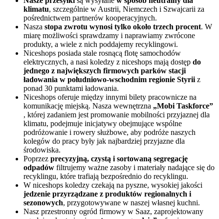
Nasze przesyłki
są wysyłane
w sposób neutralny dla
klimatu
, szczególnie w Austrii, Niemczech i Szwajcarii za
pośrednictwem partnerów kooperacyjnych.
Nasza
stopa zwrotu wynosi tylko około trzech procent
. W
miarę możliwości sprawdzamy i naprawiamy zwrócone
produkty, a wiele z nich poddajemy recyklingowi.
Niceshops posiada stale rosnącą flotę samochodów
elektrycznych, a nasi koledzy z niceshops mają dostęp
do
jednego z największych firmowych parków stacji
ładowania w południowo-wschodnim regionie Styrii
z
ponad 30 punktami ładowania.
Niceshops oferuje między innymi bilety pracownicze na
komunikację miejską. Nasza wewnętrzna
„Mobi Taskforce”
, której zadaniem jest promowanie mobilności przyjaznej dla
klimatu, podejmuje inicjatywy obejmujące wspólne
podróżowanie i rowery służbowe, aby podróże naszych
kolegów do pracy były jak najbardziej przyjazne dla
środowiska.
Poprzez
precyzyjną, czystą i sortowaną segregację
odpadów
filtrujemy ważne zasoby i materiały nadające się do
recyklingu, które trafiają bezpośrednio do recyklingu.
W niceshops koledzy czekają na pyszne, wysokiej jakości
jedzenie przyrządzane z produktów regionalnych i
sezonowych
, przygotowywane w naszej własnej kuchni.
Nasz przestronny ogród firmowy w Saaz, zaprojektowany