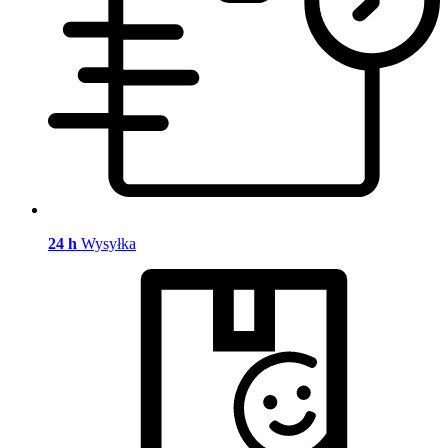
24 h
Wysyłka