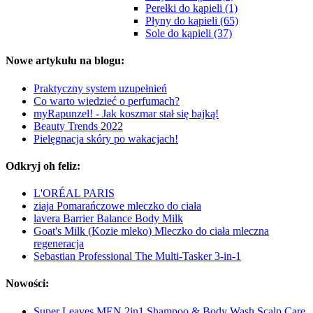
Perełki do kąpieli (1)
Płyny do kąpieli (65)
Sole do kąpieli (37)
Nowe artykułu na blogu:
Praktyczny system uzupełnień
Co warto wiedzieć o perfumach?
myRapunzel! - Jak koszmar stał się bajką!
Beauty Trends 2022
Pielęgnacja skóry po wakacjach!
Odkryj oh feliz:
L'ORÉAL PARIS
ziaja Pomarańczowe mleczko do ciała
lavera Barrier Balance Body Milk
Goat's Milk (Kozie mleko) Mleczko do ciała mleczna
regeneracja
Sebastian Professional The Multi-Tasker 3-in-1
Nowości:
Super Leaves MEN 2in1 Shampoo & Body Wash Scalp Care