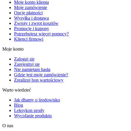
Moje konto klienta
Moje zamówienie
Opcje płatności
Wysyłka i dostawa
Zwroty i zwrot kosztów
Promocje i kupony
Potrzebujesz więcej pomocy?
Klienci firmowi
Moje konto
Zaloguj się
Zarejestruj się
Nie pamiętam hasła
Gdzie jest moje zamówienie?
Zrealizuj bon wartościowy
Warto wiedzieć
Jak dbamy o środowisko
Blog
Leksykon urody
Wycofanie produktu
O nas