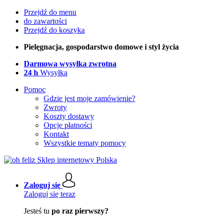
Przejdź do menu
do zawartości
Przejdź do koszyka
Pielęgnacja, gospodarstwo domowe i styl życia
Darmowa wysyłka zwrotna
24 h
Wysyłka
Pomoc
Gdzie jest moje zamówienie?
Zwroty
Koszty dostawy
Opcje płatności
Kontakt
Wszystkie tematy pomocy
Zaloguj się
Zaloguj się teraz
Jesteś tu
po raz pierwszy?