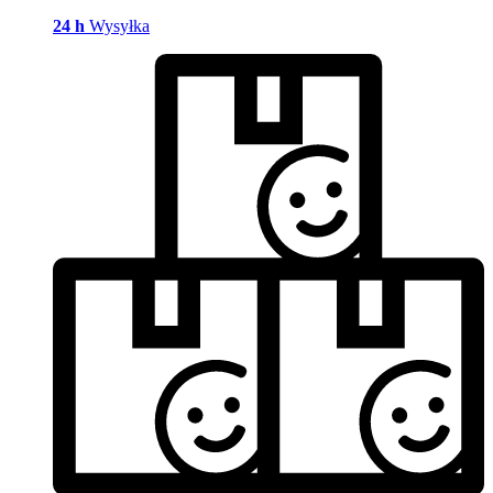
24 h
Wysyłka