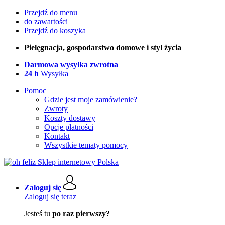
Przejdź do menu
do zawartości
Przejdź do koszyka
Pielęgnacja, gospodarstwo domowe i styl życia
Darmowa wysyłka zwrotna
24 h
Wysyłka
Pomoc
Gdzie jest moje zamówienie?
Zwroty
Koszty dostawy
Opcje płatności
Kontakt
Wszystkie tematy pomocy
Zaloguj się
Zaloguj się teraz
Jesteś tu
po raz pierwszy?