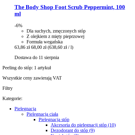
The Body Shop
Foot Scrub Peppermint, 100
ml
-6%
Dla suchych, zmęczonych stóp
Z olejkiem z mięty pieprzowej
Formuła wegańska
63,86 zł
68,00 zł
(638,60 zł / l)
Dostawa do 11 sierpnia
Peeling do stóp: 1 artykuł
Wszystkie ceny zawierają VAT
Filtry
Kategorie:
Pielęgnacja
Pielęgnacja ciała
Pielęgnacja stóp
Akcesoria do pielęgnacji stóp (10)
Dezodorant do stóp (9)