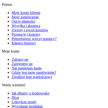
Pomoc
Moje konto klienta
Moje zamówienie
Opcje płatności
Wysyłka i dostawa
Zwroty i zwrot kosztów
Promocje i kupony
Potrzebujesz więcej pomocy?
Klienci firmowi
Moje konto
Zaloguj się
Zarejestruj się
Nie pamiętam hasła
Gdzie jest moje zamówienie?
Zrealizuj bon wartościowy
Warto wiedzieć
Jak dbamy o środowisko
Blog
Leksykon urody
Wycofanie produktu