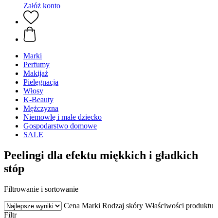
Załóż konto
Marki
Perfumy
Makijaż
Pielęgnacja
Włosy
K-Beauty
Mężczyzna
Niemowlę i małe dziecko
Gospodarstwo domowe
SALE
Peelingi dla efektu miękkich i gładkich
stóp
Filtrowanie i sortowanie
Cena
Marki
Rodzaj skóry
Właściwości produktu
Filtr