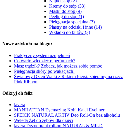
Kąpiel stóp (2)
Kremy do stóp (33)
Maski do stóp (9)
Peeling do stóp (1)
Pielęgnacja specjalna (3)
Plastry na odciski i inne (14)
Wkładki do butów (3)
Nowe artykułu na blogu:
Praktyczny system uzupełnień
Co warto wiedzieć o perfumach?
Masz trądzik? Zobacz, jak możesz sobie pomóc
Pielęgnacja skóry po wakacjach!
Światowy Dzień Walki z Rakiem Piersi: zbieramy na rzecz
Pink Ribbon
Odkryj oh feliz:
lavera
MANHATTAN Eyemazing Kohl Kajal Eyeliner
SPEICK NATURAL AKTIV Deo Roll-On bez alkoholu
Weleda Żel do zębów dla dzieci
lavera Dezodorant roll-on NATURAL & MILD