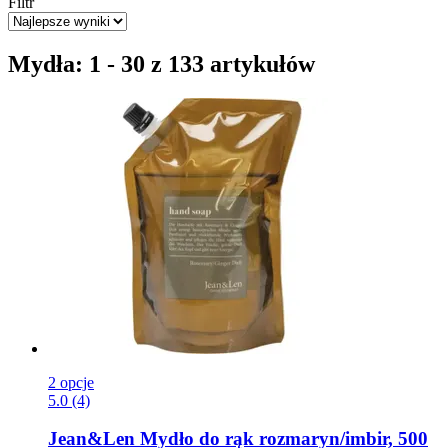
Filtr
Mydła: 1 - 30 z 133 artykułów
2 opcje
5.0 (4)
Jean&Len
Mydło do rąk rozmaryn/imbir, 500