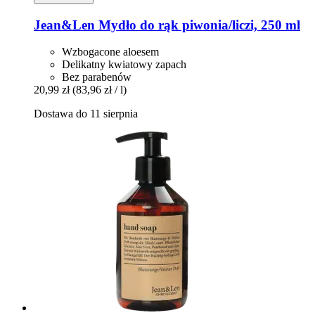
Jean&Len
Mydło do rąk piwonia/liczi, 250 ml
Wzbogacone aloesem
Delikatny kwiatowy zapach
Bez parabenów
20,99 zł
(83,96 zł / l)
Dostawa do 11 sierpnia