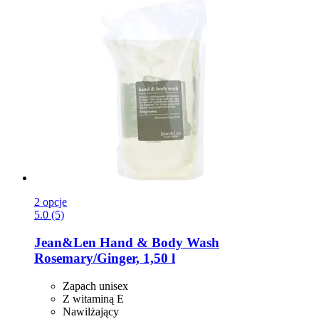
2 opcje
5.0 (5)
Jean&Len
Hand & Body Wash
Rosemary/Ginger, 1,50 l
Zapach unisex
Z witaminą E
Nawilżający