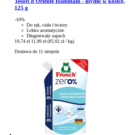
Tesori d'Oriente
Hammam -​ mydło w kostce,
125 g
-10%
Do rąk, ciała i twarzy
Lekko aromatyczne
Długotrwały zapach
10,74 zł
11,99 zł
(85,92 zł / kg)
Dostawa do 11 sierpnia