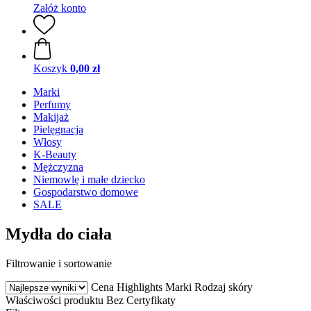
Załóż konto
Koszyk
0,00 zł
Marki
Perfumy
Makijaż
Pielęgnacja
Włosy
K-Beauty
Mężczyzna
Niemowlę i małe dziecko
Gospodarstwo domowe
SALE
Mydła do ciała
Filtrowanie i sortowanie
Cena
Highlights
Marki
Rodzaj skóry
Właściwości produktu
Bez
Certyfikaty