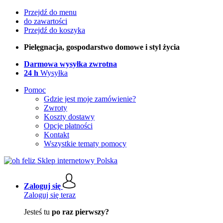
Przejdź do menu
do zawartości
Przejdź do koszyka
Pielęgnacja, gospodarstwo domowe i styl życia
Darmowa wysyłka zwrotna
24 h
Wysyłka
Pomoc
Gdzie jest moje zamówienie?
Zwroty
Koszty dostawy
Opcje płatności
Kontakt
Wszystkie tematy pomocy
Zaloguj się
Zaloguj się teraz
Jesteś tu
po raz pierwszy?