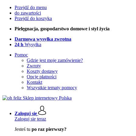
Przejdź do menu
do zawartości
Przejdź do koszyka
Pielęgnacja, gospodarstwo domowe i styl życia
Darmowa wysyłka zwrotna
24 h
Wysyłka
Pomoc
Gdzie jest moje zamówienie?
Zwroty
Koszty dostawy
Opcje płatności
Kontakt
Wszystkie tematy pomocy
Zaloguj się
Zaloguj się teraz
Jesteś tu
po raz pierwszy?