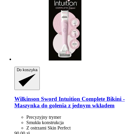
Do koszyka
Wilkinson Sword
Intuition Complete Bikini -​
Maszynka do golenia z jednym wkładem
Precyzyjny trymer
Smukła konstrukcja
Z ostrzami Skin Perfect
90,00 zł