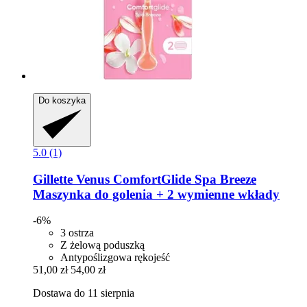
Do koszyka
5.0 (1)
Gillette
Venus ComfortGlide Spa Breeze
Maszynka do golenia + 2 wymienne wkłady
-6%
3 ostrza
Z żelową poduszką
Antypoślizgowa rękojeść
51,00 zł
54,00 zł
Dostawa do 11 sierpnia