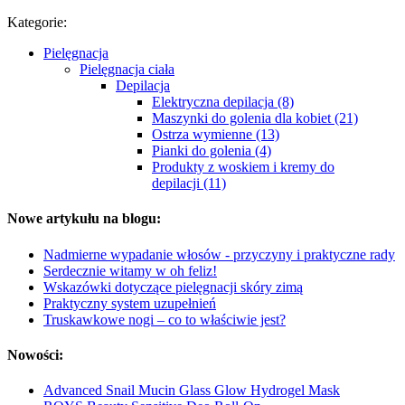
Kategorie:
Pielęgnacja
Pielęgnacja ciała
Depilacja
Elektryczna depilacja (8)
Maszynki do golenia dla kobiet (21)
Ostrza wymienne (13)
Pianki do golenia (4)
Produkty z woskiem i kremy do
depilacji (11)
Nowe artykułu na blogu:
Nadmierne wypadanie włosów - przyczyny i praktyczne rady
Serdecznie witamy w oh feliz!
Wskazówki dotyczące pielęgnacji skóry zimą
Praktyczny system uzupełnień
Truskawkowe nogi – co to właściwie jest?
Nowości:
Advanced Snail Mucin Glass Glow Hydrogel Mask