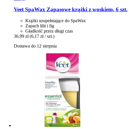
Veet
SpaWax Zapasowe krążki z woskiem, 6 szt.
Krążki uzupełniające do SpaWax
Zapach lilii i fig
Gładkość przez długi czas
36,99 zł
(6,17 zł / szt.)
Dostawa do 12 sierpnia