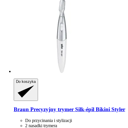
Do koszyka
Braun
Precyzyjny trymer Silk-​épil Bikini Styler
Do przycinania i stylizacji
2 nasadki trymera