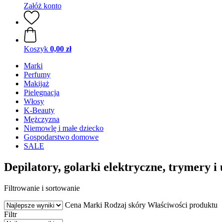
Załóż konto
Koszyk
0,00 zł
Marki
Perfumy
Makijaż
Pielęgnacja
Włosy
K-Beauty
Mężczyzna
Niemowlę i małe dziecko
Gospodarstwo domowe
SALE
Depilatory, golarki elektryczne, trymery 
Filtrowanie i sortowanie
Cena
Marki
Rodzaj skóry
Właściwości produktu
Filtr