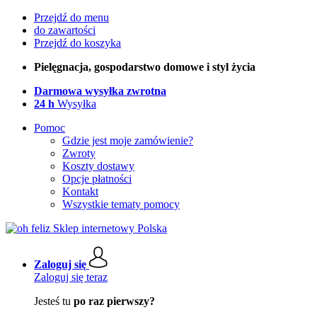
Przejdź do menu
do zawartości
Przejdź do koszyka
Pielęgnacja, gospodarstwo domowe i styl życia
Darmowa wysyłka zwrotna
24 h
Wysyłka
Pomoc
Gdzie jest moje zamówienie?
Zwroty
Koszty dostawy
Opcje płatności
Kontakt
Wszystkie tematy pomocy
Zaloguj się
Zaloguj się teraz
Jesteś tu
po raz pierwszy?