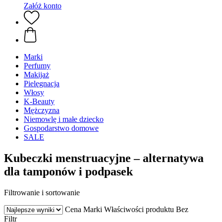
Załóż konto
Marki
Perfumy
Makijaż
Pielęgnacja
Włosy
K-Beauty
Mężczyzna
Niemowlę i małe dziecko
Gospodarstwo domowe
SALE
Kubeczki menstruacyjne – alternatywa
dla tamponów i podpasek
Filtrowanie i sortowanie
Cena
Marki
Właściwości produktu
Bez
Filtr