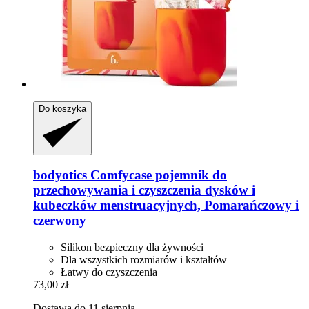
Do koszyka
bodyotics
Comfycase pojemnik do
przechowywania i czyszczenia dysków i
kubeczków menstruacyjnych, Pomarańczowy i
czerwony
Silikon bezpieczny dla żywności
Dla wszystkich rozmiarów i kształtów
Łatwy do czyszczenia
73,00 zł
Dostawa do 11 sierpnia