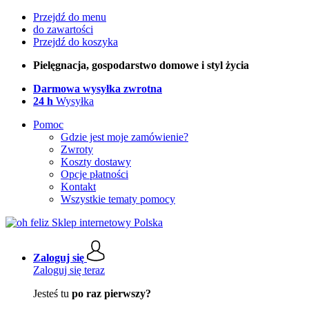
Przejdź do menu
do zawartości
Przejdź do koszyka
Pielęgnacja, gospodarstwo domowe i styl życia
Darmowa wysyłka zwrotna
24 h
Wysyłka
Pomoc
Gdzie jest moje zamówienie?
Zwroty
Koszty dostawy
Opcje płatności
Kontakt
Wszystkie tematy pomocy
Zaloguj się
Zaloguj się teraz
Jesteś tu
po raz pierwszy?