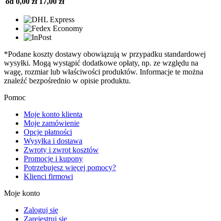
od 0,00 zł
17,00 zł
*Podane koszty dostawy obowiązują w przypadku standardowej
wysyłki. Mogą wystąpić dodatkowe opłaty, np. ze względu na
wagę, rozmiar lub właściwości produktów. Informacje te można
znaleźć bezpośrednio w opisie produktu.
Pomoc
Moje konto klienta
Moje zamówienie
Opcje płatności
Wysyłka i dostawa
Zwroty i zwrot kosztów
Promocje i kupony
Potrzebujesz więcej pomocy?
Klienci firmowi
Moje konto
Zaloguj się
Zarejestruj się