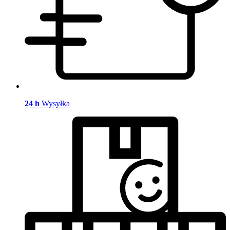
24 h
Wysyłka