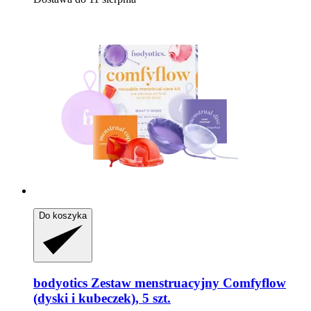
Do koszyka
bodyotics
Zestaw menstruacyjny Comfyflow
(dyski i kubeczek), 5 szt.