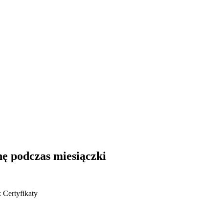
ę podczas miesiączki
z
Certyfikaty