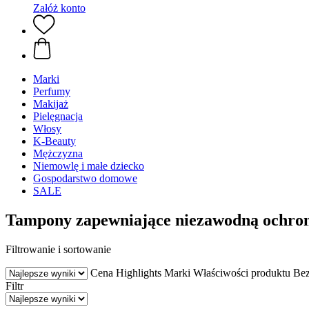
Załóż konto
Marki
Perfumy
Makijaż
Pielęgnacja
Włosy
K-Beauty
Mężczyzna
Niemowlę i małe dziecko
Gospodarstwo domowe
SALE
Tampony zapewniające niezawodną ochron
Filtrowanie i sortowanie
Cena
Highlights
Marki
Właściwości produktu
Be
Filtr