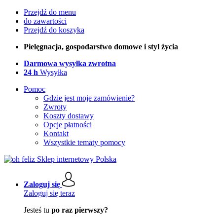
Przejdź do menu
do zawartości
Przejdź do koszyka
Pielęgnacja, gospodarstwo domowe i styl życia
Darmowa wysyłka zwrotna
24 h
Wysyłka
Pomoc
Gdzie jest moje zamówienie?
Zwroty
Koszty dostawy
Opcje płatności
Kontakt
Wszystkie tematy pomocy
Zaloguj się
Zaloguj się teraz
Jesteś tu
po raz pierwszy?