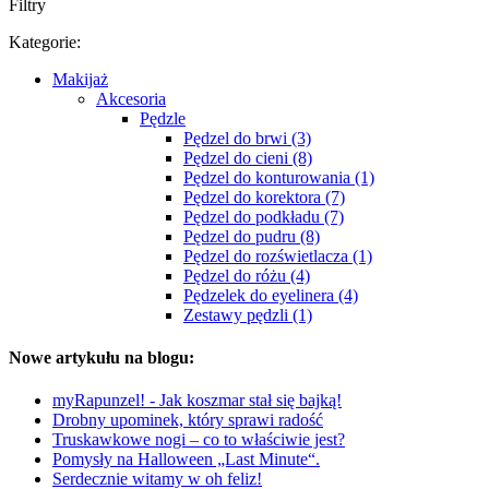
Filtry
Kategorie:
Makijaż
Akcesoria
Pędzle
Pędzel do brwi (3)
Pędzel do cieni (8)
Pędzel do konturowania (1)
Pędzel do korektora (7)
Pędzel do podkładu (7)
Pędzel do pudru (8)
Pędzel do rozświetlacza (1)
Pędzel do różu (4)
Pędzelek do eyelinera (4)
Zestawy pędzli (1)
Nowe artykułu na blogu:
myRapunzel! - Jak koszmar stał się bajką!
Drobny upominek, który sprawi radość
Truskawkowe nogi – co to właściwie jest?
Pomysły na Halloween „Last Minute“.
Serdecznie witamy w oh feliz!