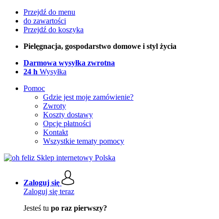
Przejdź do menu
do zawartości
Przejdź do koszyka
Pielęgnacja, gospodarstwo domowe i styl życia
Darmowa wysyłka zwrotna
24 h
Wysyłka
Pomoc
Gdzie jest moje zamówienie?
Zwroty
Koszty dostawy
Opcje płatności
Kontakt
Wszystkie tematy pomocy
Zaloguj się
Zaloguj się teraz
Jesteś tu
po raz pierwszy?