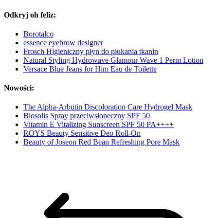
Odkryj oh feliz:
Borotalco
essence eyebrow designer
Frosch Higieniczny płyn do płukania tkanin
Natural Styling Hydrowave Glamour Wave 1 Perm Lotion
Versace Blue Jeans for Him Eau de Toilette
Nowości:
The Alpha-Arbutin Discoloration Care Hydrogel Mask
Biosolis Spray przeciwsłoneczny SPF 50
Vitamin E Vitalizing Sunscreen SPF 50 PA++++
ROYS Beauty Sensitive Deo Roll-On
Beauty of Joseon Red Bean Refreshing Pore Mask