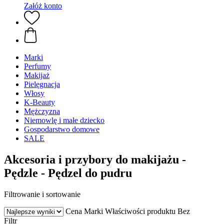
Załóż konto
Marki
Perfumy
Makijaż
Pielęgnacja
Włosy
K-Beauty
Mężczyzna
Niemowlę i małe dziecko
Gospodarstwo domowe
SALE
Akcesoria i przybory do makijażu -
Pędzle - Pędzel do pudru
Filtrowanie i sortowanie
Cena
Marki
Właściwości produktu
Bez
Filtr