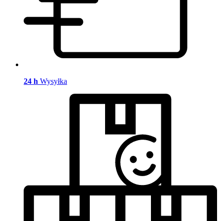
24 h
Wysyłka