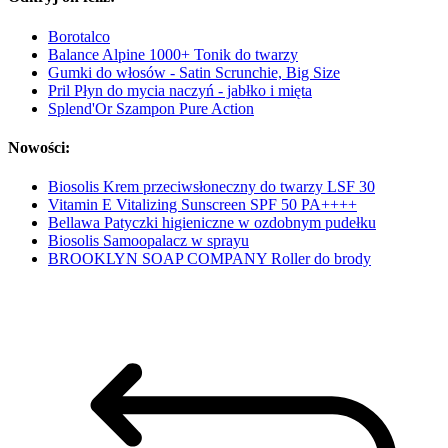
Borotalco
Balance Alpine 1000+ Tonik do twarzy
Gumki do włosów - Satin Scrunchie, Big Size
Pril Płyn do mycia naczyń - jabłko i mięta
Splend'Or Szampon Pure Action
Nowości:
Biosolis Krem przeciwsłoneczny do twarzy LSF 30
Vitamin E Vitalizing Sunscreen SPF 50 PA++++
Bellawa Patyczki higieniczne w ozdobnym pudełku
Biosolis Samoopalacz w sprayu
BROOKLYN SOAP COMPANY Roller do brody