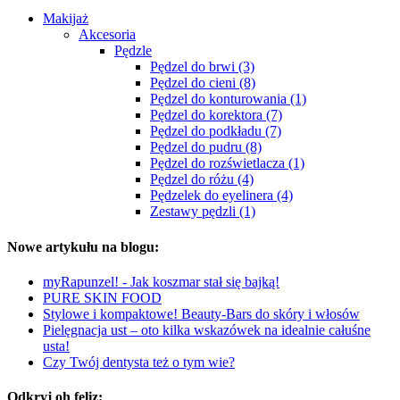
Makijaż
Akcesoria
Pędzle
Pędzel do brwi (3)
Pędzel do cieni (8)
Pędzel do konturowania (1)
Pędzel do korektora (7)
Pędzel do podkładu (7)
Pędzel do pudru (8)
Pędzel do rozświetlacza (1)
Pędzel do różu (4)
Pędzelek do eyelinera (4)
Zestawy pędzli (1)
Nowe artykułu na blogu:
myRapunzel! - Jak koszmar stał się bajką!
PURE SKIN FOOD
Stylowe i kompaktowe! Beauty-Bars do skóry i włosów
Pielęgnacja ust – oto kilka wskazówek na idealnie całuśne
usta!
Czy Twój dentysta też o tym wie?
Odkryj oh feliz: