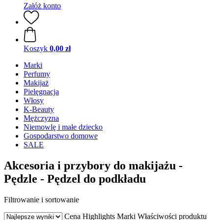
Załóż konto
Koszyk
0,00 zł
Marki
Perfumy
Makijaż
Pielęgnacja
Włosy
K-Beauty
Mężczyzna
Niemowlę i małe dziecko
Gospodarstwo domowe
SALE
Akcesoria i przybory do makijażu -
Pędzle - Pędzel do podkładu
Filtrowanie i sortowanie
Cena
Highlights
Marki
Właściwości produktu