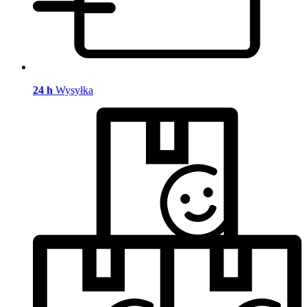
24 h
Wysyłka