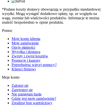
*Podane koszty dostawy obowiązują w przypadku standardowej
wysyłki. Mogą wystąpić dodatkowe opłaty, np. ze względu na
wagę, rozmiar lub właściwości produktów. Informacje te można
znaleźć bezpośrednio w opisie produktu.
Pomoc
Moje konto klienta
Moje zamówienie
Opcje płatności
Wysyłka i dostawa
Zwroty i zwrot kosztów
Promocje i kupony
Potrzebujesz więcej pomocy?
Klienci firmowi
Moje konto
Zaloguj się
Zarejestruj się
Nie pamiętam hasła
Gdzie jest moje zamówienie?
Zrealizuj bon wartościowy