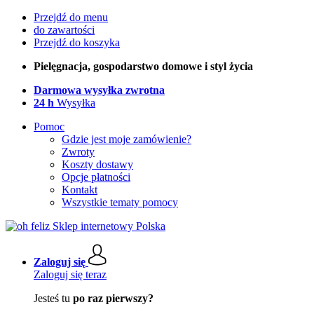
Przejdź do menu
do zawartości
Przejdź do koszyka
Pielęgnacja, gospodarstwo domowe i styl życia
Darmowa wysyłka zwrotna
24 h
Wysyłka
Pomoc
Gdzie jest moje zamówienie?
Zwroty
Koszty dostawy
Opcje płatności
Kontakt
Wszystkie tematy pomocy
Zaloguj się
Zaloguj się teraz
Jesteś tu
po raz pierwszy?