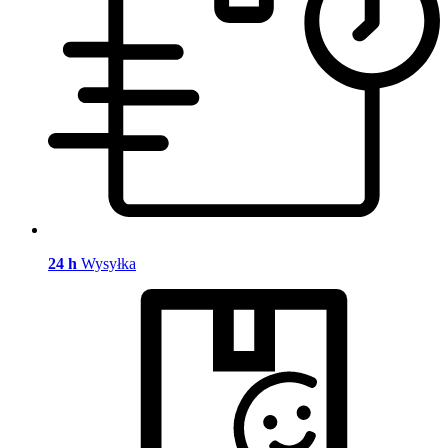
24 h
Wysyłka