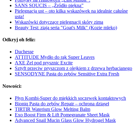
SANS SOUCIS – „Źródło piękna”
Pielęgnacja ust – oto kilka wskazówek na idealnie całuśne
usta!
Wskazówki dotyczące pielęgnacji skóry zimą
Beauty Test: ziaja seria "Goat's Milk" (Kozie mleko)
Odkryj oh feliz:
Duchesse
ATTITUDE Mydło do rąk Super Leaves
AXE Żel pod prysznic Excite
Sztyft przeciw pryszczom z olejkiem z drzewa herbacianego
SENSODYNE Pasta do zębów Sensitive Extra Fresh
Nowości:
Płyn Kombi-Super do miękkich soczewek kontaktowych
Bioniq Pasta do zębów Repair – ochrona dziąseł
TIRTIR Waterism Glow Melting Balm
Exo Boost Firm & Lift Pomegranate Sheet Mask
Advanced Snail Mucin Glass Glow Hydrogel Mask