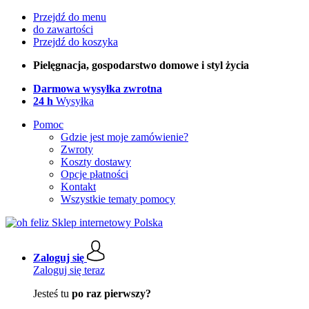
Przejdź do menu
do zawartości
Przejdź do koszyka
Pielęgnacja, gospodarstwo domowe i styl życia
Darmowa wysyłka zwrotna
24 h
Wysyłka
Pomoc
Gdzie jest moje zamówienie?
Zwroty
Koszty dostawy
Opcje płatności
Kontakt
Wszystkie tematy pomocy
Zaloguj się
Zaloguj się teraz
Jesteś tu
po raz pierwszy?