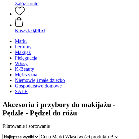
Załóż konto
Koszyk
0,00 zł
Marki
Perfumy
Makijaż
Pielęgnacja
Włosy
K-Beauty
Mężczyzna
Niemowlę i małe dziecko
Gospodarstwo domowe
SALE
Akcesoria i przybory do makijażu -
Pędzle - Pędzel do różu
Filtrowanie i sortowanie
Cena
Marki
Właściwości produktu
Bez