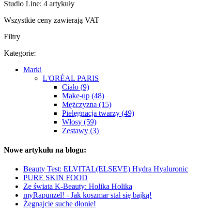
Studio Line: 4 artykuły
Wszystkie ceny zawierają VAT
Filtry
Kategorie:
Marki
L'ORÉAL PARIS
Ciało (9)
Make-up (48)
Mężczyzna (15)
Pielęgnacja twarzy (49)
Włosy (59)
Zestawy (3)
Nowe artykułu na blogu:
Beauty Test: ELVITAL(ELSEVE) Hydra Hyaluronic
PURE SKIN FOOD
Ze świata K-Beauty: Holika Holika
myRapunzel! - Jak koszmar stał się bajką!
Żegnajcie suche dłonie!