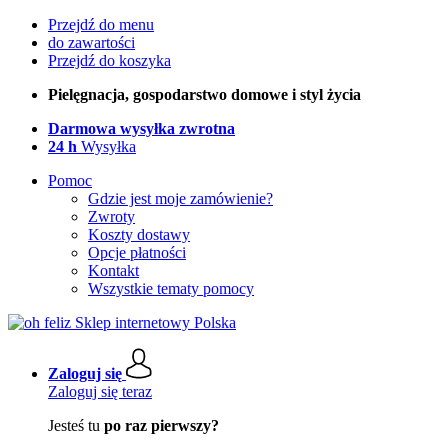
Przejdź do menu
do zawartości
Przejdź do koszyka
Pielęgnacja, gospodarstwo domowe i styl życia
Darmowa wysyłka zwrotna
24 h
Wysyłka
Pomoc
Gdzie jest moje zamówienie?
Zwroty
Koszty dostawy
Opcje płatności
Kontakt
Wszystkie tematy pomocy
Zaloguj się
Zaloguj się teraz
Jesteś tu
po raz pierwszy?