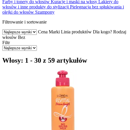
Farby i tonery do włosów
Kuracje i maski na włosy
Lakiery do
włosów i inne produkty do stylizacji
Pielęgnacja bez spłukiwania i
olejki do włosów
Szampony
Filtrowanie i sortowanie
Cena
Marki
Linia produktów
Dla kogo?
Rodzaj
włosów
Bez
Filtr
Włosy: 1 - 30 z 59 artykułów