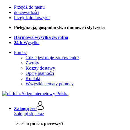
Przejdź do menu
do zawartości
Przejdź do koszyka
Pielęgnacja, gospodarstwo domowe i styl życia
Darmowa wysyłka zwrotna
24 h
Wysyłka
Pomoc
Gdzie jest moje zamówienie?
Zwroty
Koszty dostawy
Opcje płatności
Kontakt
Wszystkie tematy pomocy
Zaloguj się
Zaloguj się teraz
Jesteś tu
po raz pierwszy?