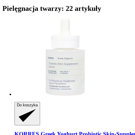
Pielęgnacja twarzy: 22 artykuły
Do koszyka
KORRES
Greek Yoghurt Probiotic Skin-​Supple