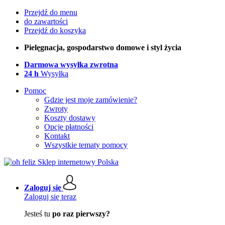
Przejdź do menu
do zawartości
Przejdź do koszyka
Pielęgnacja, gospodarstwo domowe i styl życia
Darmowa wysyłka zwrotna
24 h
Wysyłka
Pomoc
Gdzie jest moje zamówienie?
Zwroty
Koszty dostawy
Opcje płatności
Kontakt
Wszystkie tematy pomocy
Zaloguj się
Zaloguj się teraz
Jesteś tu
po raz pierwszy?