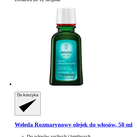
Do koszyka
Weleda
Rozmarynowy olejek do włosów, 50 ml
Do włosów suchych i łamliwych