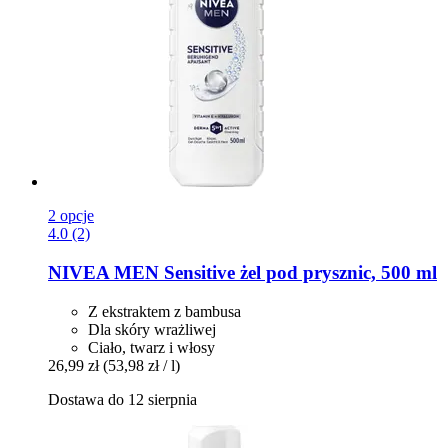
2 opcje
4.0 (2)
NIVEA
MEN Sensitive żel pod prysznic, 500 ml
Z ekstraktem z bambusa
Dla skóry wrażliwej
Ciało, twarz i włosy
26,99 zł
(53,98 zł / l)
Dostawa do 12 sierpnia