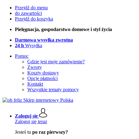
Przejdź do menu
do zawartości
Przejdź do koszyka
Pielęgnacja, gospodarstwo domowe i styl życia
Darmowa wysyłka zwrotna
24 h
Wysyłka
Pomoc
Gdzie jest moje zamówienie?
Zwroty
Koszty dostawy
Opcje płatności
Kontakt
Wszystkie tematy pomocy
Zaloguj się
Zaloguj się teraz
Jesteś tu
po raz pierwszy?