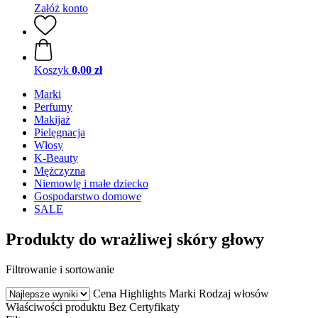
Załóż konto
Koszyk
0,00 zł
Marki
Perfumy
Makijaż
Pielęgnacja
Włosy
K-Beauty
Mężczyzna
Niemowlę i małe dziecko
Gospodarstwo domowe
SALE
Produkty do wrażliwej skóry głowy
Filtrowanie i sortowanie
Cena
Highlights
Marki
Rodzaj włosów
Właściwości produktu
Bez
Certyfikaty